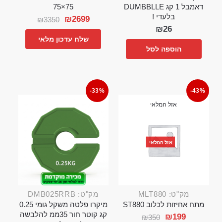
דאמבל 1 קג DUMBBLLE
75×75
בלעדי !
₪
2699
₪
3350
₪
26
שלח עדכון מלאי
הוספה לסל
-33%
-43%
אזל המלאי
אזל המלאי
מק"ט: MLT880
מק"ט: DMB025RRB
מתח אחיזות לכלוב ST880
מיקרו פלטה משקל גומי 0.25
קג קוטר חור 35ממ להלבשה
₪
199
₪
350