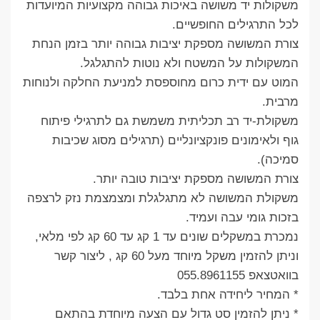
משקולות יד משושה באיכות גבוהה מקצועיות המיועדות
לכל התרגילים החופשיים.
צורת המשושה מספקת יציבות גבוהה יותר בזמן הנחת
המשקולות על המשטח ולא נוטות להתגלגל.
המוט עם ידית כרום מחוספסת למניעת החלקה ולנוחות
מרבית.
משקולת-יד רב תכליתית משמשת גם לתרגילי פיתוח
גוף ולאימונים פונקציונליים (תרגילים מסוג שכיבות
סמיכה).
צורת המשושה מספקת יציבות טובה יותר.
משקולת המשושה לא מתגלגלת ומצמצמת נזק לרצפה
בזכות גומי עבה ועמיד.
נמכרת במשקלים שונים עד 1 קג עד 60 קג לפי מלאי,
וניתן להזמין משקל מיוחד מעל 60 קג , ליצור קשר
בוואטצאפ 055.8961155
* המחיר ליחידה אחת בלבד.
* ניתן להזמין סט גדול עם הצעה מיוחדת בהתאם