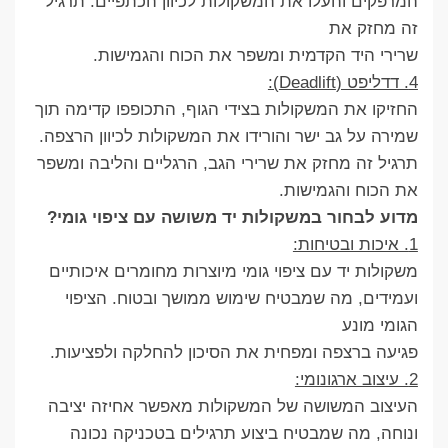
המרפקים והעלו את המשקולות לכיוון הכתפיים. תרגיל
זה מחזק את
שרירי היד הקדמית ומשפר את הכוח והגמישות.
4. דדליפט (Deadlift):
החזיקו את המשקולות בצידי הגוף, התכופפו קדימה תוך
שמירה על גב ישר והורידו את המשקולות לכיוון הרצפה.
תרגיל זה מחזק את שרירי הגב, הרגליים והליבה ומשפר
את הכוח והגמישות.
מדוע לבחור במשקולות יד משושה עם ציפוי גומי?
1. איכות ובטיחות:
משקולות יד עם ציפוי גומי מיוצרות מחומרים איכותיים
ועמידים, מה שמבטיח שימוש ממושך ובטוח. הציפוי
הגומי מונע
פגיעה ברצפה ומפחית את הסיכון להחלקה ולפציעות.
2. עיצוב ארגונומי:
העיצוב המשושה של המשקולות מאפשר אחיזה יציבה
ונוחה, מה שמבטיח ביצוע תרגילים בטכניקה נכונה