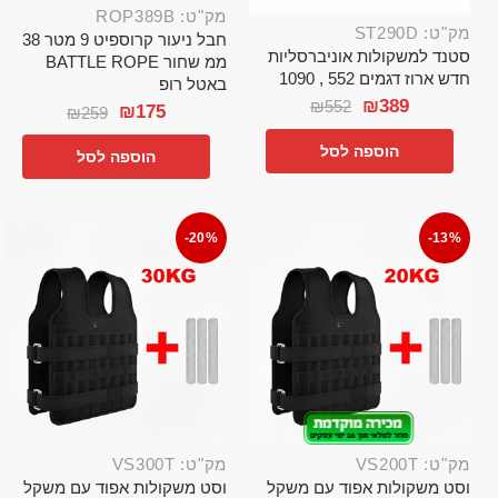
מק"ט: ROP389B
מק"ט: ST290D
חבל ניעור קרוספיט 9 מטר 38
סטנד למשקולות אוניברסליות
ממ שחור BATTLE ROPE
חדש ארוז דגמים 552 , 1090
באטל רופ
₪
389
₪
552
₪
175
₪
259
הוספה לסל
הוספה לסל
-20%
-13%
מק"ט: VS200T
מק"ט: VS300T
וסט משקולות אפוד עם משקל
וסט משקולות אפוד עם משקל