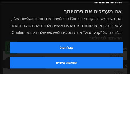
תכנית שותפים
אנו מעריכים את פרטיותך
הרשמה
כניסה
אנו משתמשים בקובצי Cookie כדי לשפר את חוויית הגלישה שלך,
תקנון
להציג תוכן או פרסומות מותאמים אישית ולנתח את תנועת האתר.
שירות לקוחות
בלחיצה על "קבל הכול" אתה מסכים לשימוש שלנו בקובצי Cookie.
הרשמה לניוזלטר
קבל הכול
שם מלא
טדי - נציג AI
התאמה אישית
אימייל
אישור קבלת דיוור
מאשר/ת
שלח