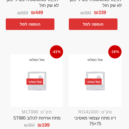
לא שק חול
לא שק חול
₪
449
₪
339
₪
559
₪
390
הוספה לסל
הוספה לסל
-43%
-19%
אזל המלאי
אזל המלאי
אזל המלאי
אזל המלאי
מק"ט: RGA1000
מק"ט: MLT880
ריג מתח עצמאי מאסיבי
מתח אחיזות לכלוב ST880
75×75
₪
199
₪
350