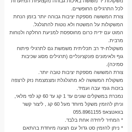
משקולות יד משושה באיכות גבוהה מקצועיות המיועדות
לכל התרגילים החופשיים.
צורת המשושה מספקת יציבות גבוהה יותר בזמן הנחת
המשקולות על המשטח ולא נוטות להתגלגל.
המוט עם ידית כרום מחוספסת למניעת החלקה ולנוחות
מרבית.
משקולת-יד רב תכליתית משמשת גם לתרגילי פיתוח
גוף ולאימונים פונקציונליים (תרגילים מסוג שכיבות
סמיכה).
צורת המשושה מספקת יציבות טובה יותר.
משקולת המשושה לא מתגלגלת ומצמצמת נזק לרצפה
בזכות גומי עבה ועמיד.
נמכרת במשקלים שונים עד 1 קג עד 60 קג לפי מלאי,
וניתן להזמין משקל מיוחד מעל 60 קג , ליצור קשר
בוואטצאפ 055.8961155
* המחיר ליחידה אחת בלבד.
* ניתן להזמין סט גדול עם הצעה מיוחדת בהתאם