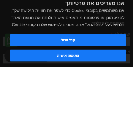
אנו מעריכים את פרטיותך
כניסה
תקנון
אנו משתמשים בקובצי Cookie כדי לשפר את חוויית הגלישה שלך,
שירות לקוחות
להציג תוכן או פרסומות מותאמים אישית ולנתח את תנועת האתר.
הרשמה לניוזלטר
בלחיצה על "קבל הכול" אתה מסכים לשימוש שלנו בקובצי Cookie.
שם מלא
קבל הכול
אימייל
טדי - נציג AI
התאמה אישית
אישור קבלת דיוור
מאשר/ת
שלח