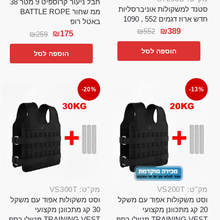
חבל ניעור קרוספיט 9 מטר 38
סטנד למשקולות אוניברסליות
ממ שחור BATTLE ROPE
חדש ארוז דגמים 552 , 1090
באטל רופ
₪
389
₪
552
₪
175
₪
259
הוספה לסל
הוספה לסל
-20%
-13%
מק"ט: VS200T
מק"ט: VS300T
וסט משקולות אפוד עם משקל
וסט משקולות אפוד עם משקל
20 קג מתכוונן מקצועי
30 קג מתכוונן מקצועי
TRAINING VEST מטילי כסף
TRAINING VEST מטילי כסף