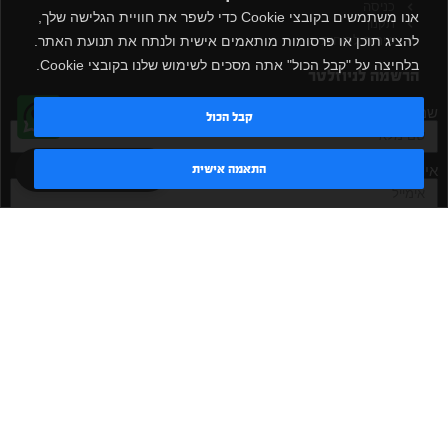
כניסה
אנו משתמשים בקובצי Cookie כדי לשפר את חוויית הגלישה שלך,
תקנון
להציג תוכן או פרסומות מותאמים אישית ולנתח את תנועת האתר.
שירות לקוחות
בלחיצה על "קבל הכול" אתה מסכים לשימוש שלנו בקובצי Cookie.
הרשמה לניוזלטר
שם מלא
קבל הכול
טדי - נציג AI
התאמה אישית
אימייל
אישור קבלת דיוור
מאשר/ת
שלח