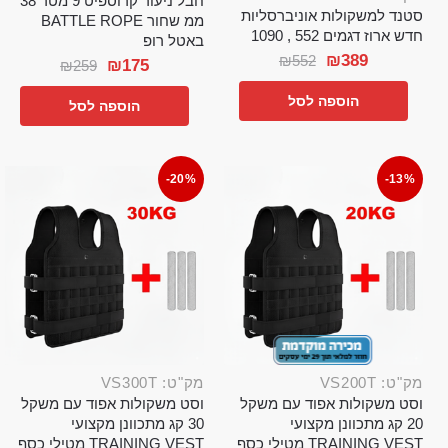
חבל ניעור קרוספיט 9 מטר 38
סטנד למשקולות אוניברסליות
ממ שחור BATTLE ROPE
חדש ארוז דגמים 552 , 1090
באטל רופ
₪
389
₪
552
₪
175
₪
259
הוספה לסל
הוספה לסל
-20%
-13%
מק"ט: VS200T
מק"ט: VS300T
וסט משקולות אפוד עם משקל
וסט משקולות אפוד עם משקל
20 קג מתכוונן מקצועי
30 קג מתכוונן מקצועי
TRAINING VEST מטילי כסף
TRAINING VEST מטילי כסף