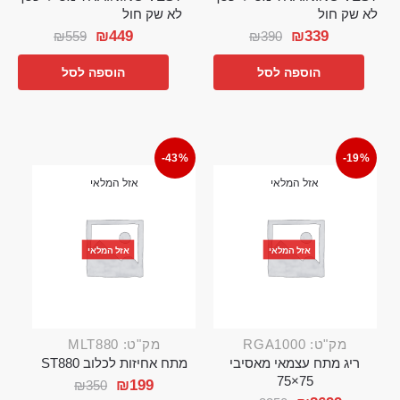
לא שק חול
לא שק חול
₪
449
₪
339
₪
559
₪
390
הוספה לסל
הוספה לסל
-43%
-19%
אזל המלאי
אזל המלאי
אזל המלאי
אזל המלאי
מק"ט: RGA1000
מק"ט: MLT880
ריג מתח עצמאי מאסיבי
מתח אחיזות לכלוב ST880
75×75
₪
199
₪
350