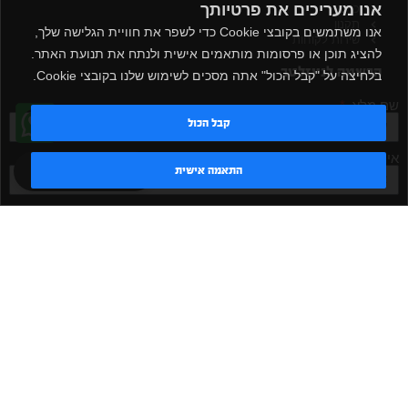
אנו מעריכים את פרטיותך
כניסה
תקנון
אנו משתמשים בקובצי Cookie כדי לשפר את חוויית הגלישה שלך,
שירות לקוחות
להציג תוכן או פרסומות מותאמים אישית ולנתח את תנועת האתר.
הרשמה לניוזלטר
בלחיצה על "קבל הכול" אתה מסכים לשימוש שלנו בקובצי Cookie.
שם מלא
קבל הכול
אימייל
טדי - נציג AI
התאמה אישית
אישור קבלת דיוור
מאשר/ת
שלח