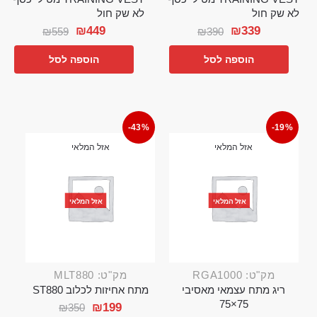
לא שק חול
לא שק חול
₪
449
₪
339
₪
559
₪
390
הוספה לסל
הוספה לסל
-43%
-19%
אזל המלאי
אזל המלאי
אזל המלאי
אזל המלאי
מק"ט: RGA1000
מק"ט: MLT880
ריג מתח עצמאי מאסיבי
מתח אחיזות לכלוב ST880
75×75
₪
199
₪
350