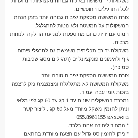
משקולות יד משושה באיכות גבוהה מקצועיות המיועדות
לכל התרגילים החופשיים.
צורת המשושה מספקת יציבות גבוהה יותר בזמן הנחת
המשקולות על המשטח ולא נוטות להתגלגל.
המוט עם ידית כרום מחוספסת למניעת החלקה ולנוחות
מרבית.
משקולת-יד רב תכליתית משמשת גם לתרגילי פיתוח
גוף ולאימונים פונקציונליים (תרגילים מסוג שכיבות
סמיכה).
צורת המשושה מספקת יציבות טובה יותר.
משקולת המשושה לא מתגלגלת ומצמצמת נזק לרצפה
בזכות גומי עבה ועמיד.
נמכרת במשקלים שונים עד 1 קג עד 60 קג לפי מלאי,
וניתן להזמין משקל מיוחד מעל 60 קג , ליצור קשר
בוואטצאפ 055.8961155
* המחיר ליחידה אחת בלבד.
* ניתן להזמין סט גדול עם הצעה מיוחדת בהתאם