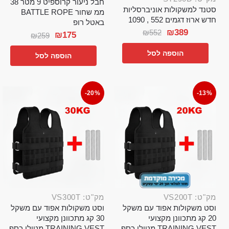
חבל ניעור קרוספיט 9 מטר 38
סטנד למשקולות אוניברסליות
ממ שחור BATTLE ROPE
חדש ארוז דגמים 552 , 1090
באטל רופ
₪
389
₪
552
₪
175
₪
259
הוספה לסל
הוספה לסל
-20%
-13%
מק"ט: VS200T
מק"ט: VS300T
וסט משקולות אפוד עם משקל
וסט משקולות אפוד עם משקל
20 קג מתכוונן מקצועי
30 קג מתכוונן מקצועי
TRAINING VEST מטילי כסף
TRAINING VEST מטילי כסף