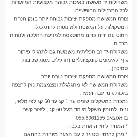
משקולות יד משושה באיכות גבוהה מקצועיות המיועדות
לכל התרגילים החופשיים.
צורת המשושה מספקת יציבות גבוהה יותר בזמן הנחת
המשקולות על המשטח ולא נוטות להתגלגל.
המוט עם ידית כרום מחוספסת למניעת החלקה ולנוחות
מרבית.
משקולת-יד רב תכליתית משמשת גם לתרגילי פיתוח
גוף ולאימונים פונקציונליים (תרגילים מסוג שכיבות
סמיכה).
צורת המשושה מספקת יציבות טובה יותר.
משקולת המשושה לא מתגלגלת ומצמצמת נזק לרצפה
בזכות גומי עבה ועמיד.
נמכרת במשקלים שונים עד 1 קג עד 60 קג לפי מלאי,
וניתן להזמין משקל מיוחד מעל 60 קג , ליצור קשר
בוואטצאפ 055.8961155
* המחיר ליחידה אחת בלבד.
* ניתן להזמין סט גדול עם הצעה מיוחדת בהתאם