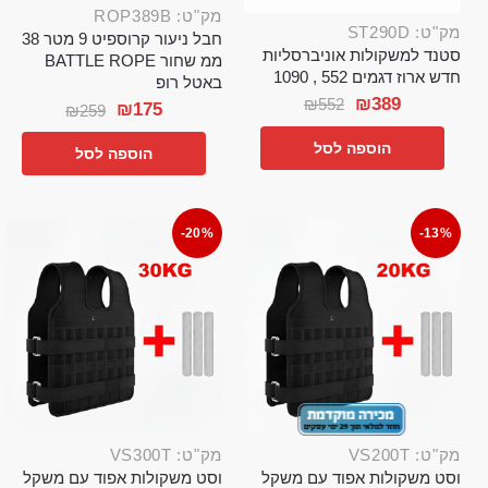
מק"ט: ROP389B
מק"ט: ST290D
חבל ניעור קרוספיט 9 מטר 38
סטנד למשקולות אוניברסליות
ממ שחור BATTLE ROPE
חדש ארוז דגמים 552 , 1090
באטל רופ
₪
389
₪
552
₪
175
₪
259
הוספה לסל
הוספה לסל
-20%
-13%
מק"ט: VS200T
מק"ט: VS300T
וסט משקולות אפוד עם משקל
וסט משקולות אפוד עם משקל