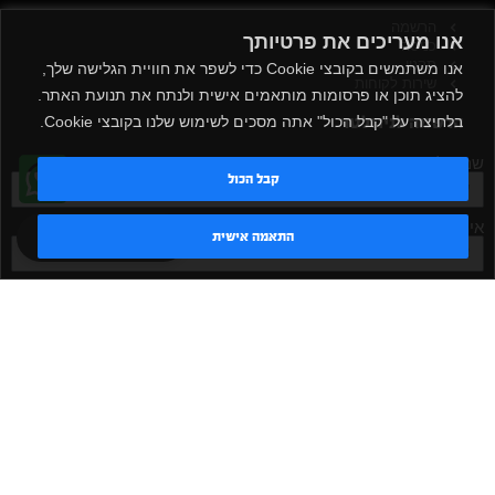
הרשמה
אנו מעריכים את פרטיותך
כניסה
תקנון
אנו משתמשים בקובצי Cookie כדי לשפר את חוויית הגלישה שלך,
שירות לקוחות
להציג תוכן או פרסומות מותאמים אישית ולנתח את תנועת האתר.
הרשמה לניוזלטר
בלחיצה על "קבל הכול" אתה מסכים לשימוש שלנו בקובצי Cookie.
שם מלא
קבל הכול
אימייל
טדי - נציג AI
התאמה אישית
אישור קבלת דיוור
מאשר/ת
שלח