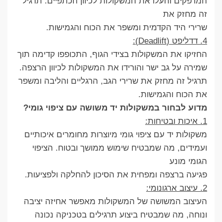
המרפקים והעלו את המשקולות לכיוון הכתפיים. תרגיל
זה מחזק את
שרירי היד הקדמית ומשפר את הכוח והגמישות.
4. דדליפט (Deadlift):
החזיקו את המשקולות בצידי הגוף, התכופפו קדימה תוך
שמירה על גב ישר והורידו את המשקולות לכיוון הרצפה.
תרגיל זה מחזק את שרירי הגב, הרגליים והליבה ומשפר
את הכוח והגמישות.
מדוע לבחור במשקולות יד משושה עם ציפוי גומי?
1. איכות ובטיחות:
משקולות יד עם ציפוי גומי מיוצרות מחומרים איכותיים
ועמידים, מה שמבטיח שימוש ממושך ובטוח. הציפוי
הגומי מונע
פגיעה ברצפה ומפחית את הסיכון להחלקה ולפציעות.
2. עיצוב ארגונומי:
העיצוב המשושה של המשקולות מאפשר אחיזה יציבה
ונוחה, מה שמבטיח ביצוע תרגילים בטכניקה נכונה