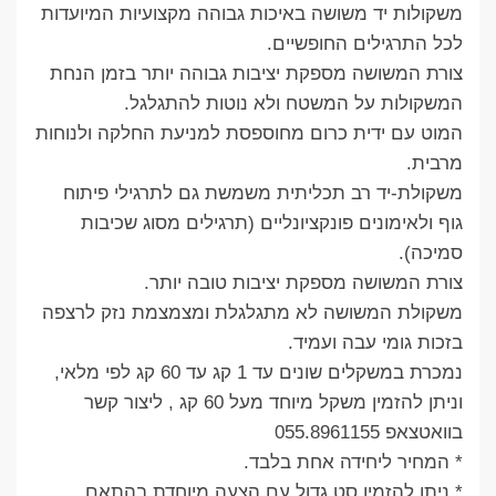
משקולות יד משושה באיכות גבוהה מקצועיות המיועדות
לכל התרגילים החופשיים.
צורת המשושה מספקת יציבות גבוהה יותר בזמן הנחת
המשקולות על המשטח ולא נוטות להתגלגל.
המוט עם ידית כרום מחוספסת למניעת החלקה ולנוחות
מרבית.
משקולת-יד רב תכליתית משמשת גם לתרגילי פיתוח
גוף ולאימונים פונקציונליים (תרגילים מסוג שכיבות
סמיכה).
צורת המשושה מספקת יציבות טובה יותר.
משקולת המשושה לא מתגלגלת ומצמצמת נזק לרצפה
בזכות גומי עבה ועמיד.
נמכרת במשקלים שונים עד 1 קג עד 60 קג לפי מלאי,
וניתן להזמין משקל מיוחד מעל 60 קג , ליצור קשר
בוואטצאפ 055.8961155
* המחיר ליחידה אחת בלבד.
* ניתן להזמין סט גדול עם הצעה מיוחדת בהתאם