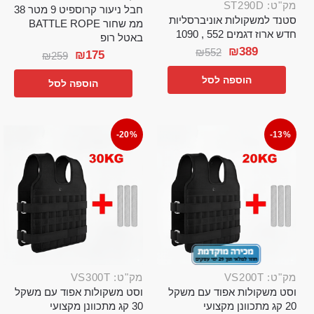
מק"ט: ST290D
חבל ניעור קרוספיט 9 מטר 38
סטנד למשקולות אוניברסליות
ממ שחור BATTLE ROPE
חדש ארוז דגמים 552 , 1090
באטל רופ
₪
389
₪
552
₪
175
₪
259
הוספה לסל
הוספה לסל
-20%
-13%
מק"ט: VS200T
מק"ט: VS300T
וסט משקולות אפוד עם משקל
וסט משקולות אפוד עם משקל
20 קג מתכוונן מקצועי
30 קג מתכוונן מקצועי