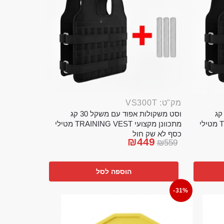
מק"ט: VS300T
ט משקולות אפוד עם משקל 20 קג
וסט משקולות אפוד עם משקל 30 קג
מתכוונן מקצועי TRAINING VEST מטילי
מתכוונן מקצועי TRAINING VEST מטילי
כסף לא שק חול
₪
449
₪
559
הוספה לסל
-31%