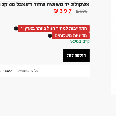
משקולת יד משושה שחור דאמבל 40 קג הקסוגן DUMBBLLE HEX
₪
397
₪
600
התחייבות למחיר הזול ביותר בארץ! *
מדיניות משלוחים
קיים במלאי
הוספה לסל
מק"ט
DMBH40
קטגוריות
מ