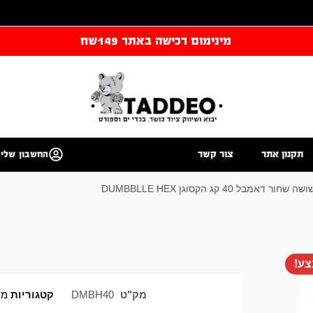
מינימום רכישה באתר 149שח
תקנון אתר
צור קשר
החשבון שלי
אמבל 40 קג הקסוגן DUMBBLLE HEX
ע!
מק"ט
DMBH40
קטגוריות
מש