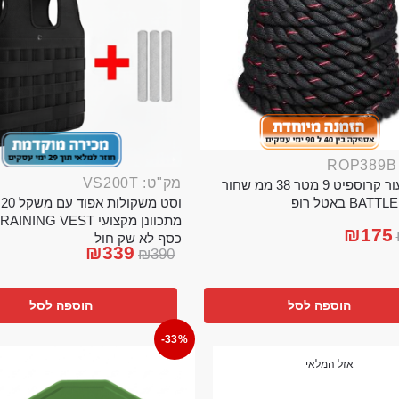
מק"ט: VS200T
חבל ניעור קרוספיט 9 מטר 38 ממ שחור
וס
BA באטל רופ
₪
175
כסף לא שק חול
₪
339
₪
390
הוספה לסל
הוספה לסל
-33%
אזל המלאי