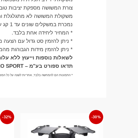
צורת המשושה מספקת יציבות טובה
משקולת המשושה לא מתגלגלת ומצ
נמכרת במשקלים שונים עד 1 קג עד 60 קג לפי מלאי, וניתן להזמין משקל מיוחד מעל 60 קג , ליצור קשר בוואטצאפ 055.8961155
* המחיר ליחידה אחת בלבד.
* ניתן להזמין סט גדול עם הצעה
* ניתן להזמין מידות הגבוהות מהמ
לשאלות נוספות וייעוץ ללא עלות בוואטצ
תדאו ספורט בע"מ – TADDEO SPORT
* התמונות הם להמחשה בלבד, אחריות לשנה על כל המוצ
-32%
-30%