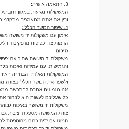
3. התאמה אישית:
המשקולות מגיעות במגוון רחב ש
ובין אם אתם מתאמנים מתקדמים, 
4. שיפור הכושר הכללי:
אימון עם משקולות יד משושה משפר
הרמות צד, כפיפות מרפקים ודדליפ
סיכום
משקולת יד משושה שחור עם ציפוי גומי (DUMBBELLS) היא כלי אימון מושלם לשיפור הכושר הכללי
והגמישות. עם עמידות ואיכות בלת
המשקולות האלו הן הבחירה האידיאל
ולשפר את הכושר הכללי בצורה מה
אנו מזמינים אתכם להתרשם ממגוון
כל שעליכם לעשות הוא לבחור את
משקולות יד משושה באיכות גבוהה 
צורת המשושה מספקת יציבות גבוה
המוט עם ידית כרום מחוספסת למנ
משקולת-יד רב תכליתית משמשת גם ל