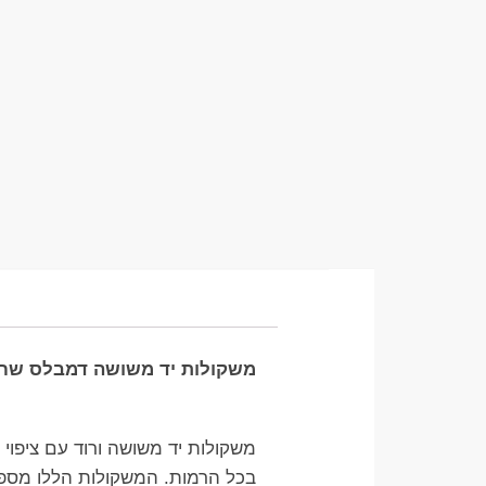
משקולות יד משושה דמבלס שחור עם ציפוי גומי קשיח LS
משקולות יד משושה ורוד עם ציפוי גומי, הידועות גם כ-DUMBBELLS, הן אח
בכל הרמות. המשקולות הללו מספקו