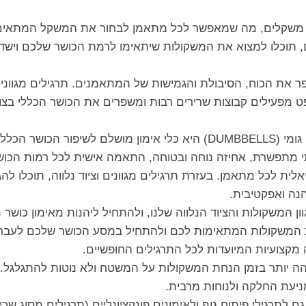
ל משקלים, מה שמאפשר לכל מתאמן לבחור את המשקל המתאים 
תוכלו למצוא את המשקולות שיתאימו לרמת הכושר שלכם וישדרג
 את הכוח, הסיבולת והגמישות של המתאמנים. תרגילים מגוונים
ט מפעילים קבוצות שרירים רבות ומשפרים את הכושר הכללי בצור
, חיזוק השרירים
י מתפשרת, אחיזה נוחה ובטוחה, התאמה אישית לכל רמות הכושר 
ית לכל מתאמן. בעזרת תרגילים מגוונים וציוד נלווה, תוכלו לה
נה ואפקטיבית.
 המשקולות והציוד הנלווה שלנו, ולהתחיל ליהנות מאימון כושר 
 המשקולות המתאימות לכם ולהתחיל במסע הכושר שלכם לעבר ב
מקצועיות המיועדות לכל התרגילים החופשיים.
ה יותר בזמן הנחת המשקולות על המשטח ולא נוטות להתגלגל.
יעת החלקה ולנוחות מרבית.
תרגילי פיתוח גוף ולאימונים פונקציונליים (תרגילים מסוג שכי