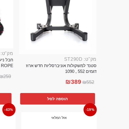
מק"ט: ROP389B
מק"ט: ST290D
סטנד למשקולות אוניברסליות חדש ארוז
TTLE ROPE
דגמים 552 , 1090
₪
259
₪
389
₪
552
הוספה לסל
-43%
-19%
אזל המלאי