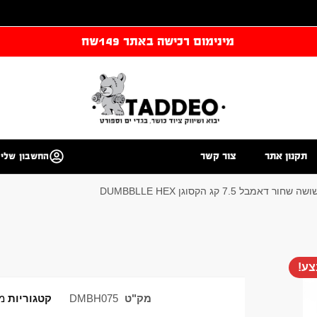
מינימום רכישה באתר 149שח
תקנון אתר
צור קשר
החשבון שלי
מבל 7.5 קג הקסוגן DUMBBLLE HEX
ע!
מק"ט
DMBH075
קטגוריות
מש