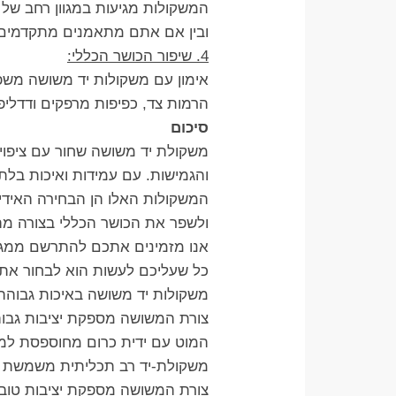
המשקולות מגיעות במגוון רחב ש
ובין אם אתם מתאמנים מתקדמים, 
4. שיפור הכושר הכללי:
אימון עם משקולות יד משושה משפר
הרמות צד, כפיפות מרפקים ודדליפ
סיכום
משקולת יד משושה שחור עם ציפוי גומי (DUMBBELLS) היא כלי אימון מושלם לשיפור הכושר הכללי
והגמישות. עם עמידות ואיכות בלת
המשקולות האלו הן הבחירה האידיאל
ולשפר את הכושר הכללי בצורה מה
אנו מזמינים אתכם להתרשם ממגוון
כל שעליכם לעשות הוא לבחור את
משקולות יד משושה באיכות גבוהה 
צורת המשושה מספקת יציבות גבוה
המוט עם ידית כרום מחוספסת למנ
משקולת-יד רב תכליתית משמשת גם ל
צורת המשושה מספקת יציבות טובה