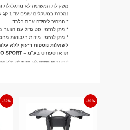
משקולת המשושה לא מתגלגלת ומצ
נמכרת במשקלים שונים עד 1 קג עד 60 קג לפי מלאי, וניתן להזמין משקל מיוחד מעל 60 קג , ליצור קשר בוואטצאפ 055.8961155
* המחיר ליחידה אחת בלבד.
* ניתן להזמין סט גדול עם הצעה
* ניתן להזמין מידות הגבוהות מהמ
לשאלות נוספות וייעוץ ללא עלות בוואטצ
תדאו ספורט בע"מ – TADDEO SPORT
* התמונות הם להמחשה בלבד, אחריות לשנה על כל המוצ
-32%
-30%