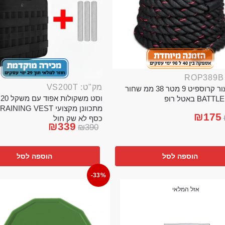
מק"ט: VS200T
חבל ניעור קרוספיט 9 מטר 38 ממ שחור
וס
BA באטל רופ
₪
175
כסף לא שק חול
₪
339
₪
390
הוספה לסל
הוספה לסל
-33%
אזל המלאי