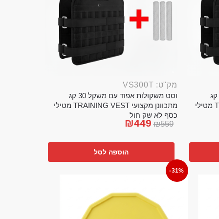
מק"ט: VS300T
ט משקולות אפוד עם משקל 20 קג
וסט משקולות אפוד עם משקל 30 קג
מתכוונן מקצועי TRAINING VEST מטילי
מתכוונן מקצועי TRAINING VEST מטילי
כסף לא שק חול
₪
449
₪
559
הוספה לסל
-31%