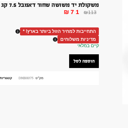
משקולת יד משושה שחור דאמבל 7.5 קג הקסוגן DUMBBLLE HEX
₪
71
₪
113
התחייבות למחיר הזול ביותר בארץ! *
מדיניות משלוחים
קיים במלאי
הוספה לסל
מק"ט
DMBH075
קטגוריות