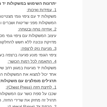
יתרונות השימוש במשקולות יד מ
1. עמידות ואיכות:
משקולות יד עם ציפוי גומי מצטיינ
המשקולות מפני שריטות ושברים ו
2. אחיזה נוחה ובטוחה:
עיצוב המשקולות עם ציפוי גומי מ
מדויקת ונכונה ללא חשש להחלקות
3. מניעת נזק לרצפה:
ציפוי הגומי מונע פגיעה ברצפה ב
4. התאמה לכל רמות הכושר:
משקולות יד מגיעות במגוון רחב
אחד יכול למצוא את המשקולות ה
תרגילים מומלצים עם משקולות 
1. לחיצת חזה (Chest Press):
שכבו על ספת כושר עם המשקולות ב
תרגיל זה מחזק את שרירי החזה, הי
2. הרמת צד (Lateral Raise):