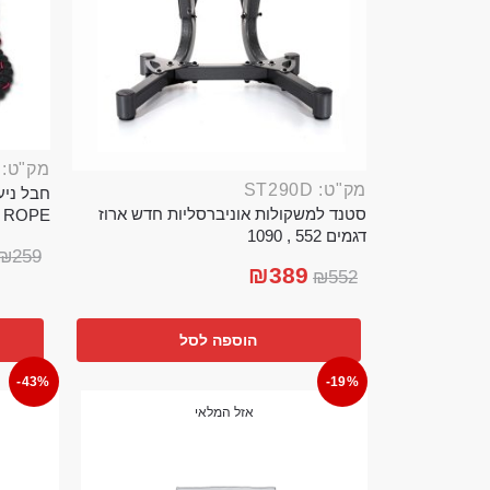
מק"ט: ROP389B
מק"ט: ST290D
סטנד למשקולות אוניברסליות חדש ארוז
TTLE ROPE
דגמים 552 , 1090
₪
259
₪
389
₪
552
הוספה לסל
-43%
-19%
אזל המלאי