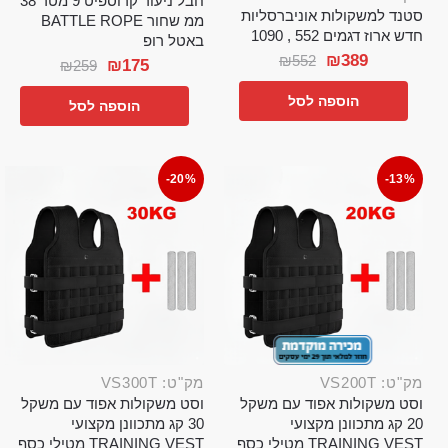
חבל ניעור קרוספיט 9 מטר 38
סטנד למשקולות אוניברסליות
ממ שחור BATTLE ROPE
חדש ארוז דגמים 552 , 1090
באטל רופ
₪
389
₪
552
₪
175
₪
259
הוספה לסל
הוספה לסל
-20%
-13%
מק"ט: VS200T
מק"ט: VS300T
וסט משקולות אפוד עם משקל
וסט משקולות אפוד עם משקל
20 קג מתכוונן מקצועי
30 קג מתכוונן מקצועי
TRAINING VEST מטילי כסף
TRAINING VEST מטילי כסף