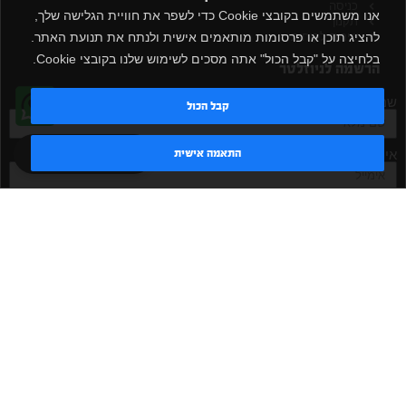
כניסה
אנו משתמשים בקובצי Cookie כדי לשפר את חוויית הגלישה שלך,
תקנון
להציג תוכן או פרסומות מותאמים אישית ולנתח את תנועת האתר.
שירות לקוחות
בלחיצה על "קבל הכול" אתה מסכים לשימוש שלנו בקובצי Cookie.
הרשמה לניוזלטר
שם מלא
קבל הכול
טדי - נציג AI
התאמה אישית
אימייל
אישור קבלת דיוור
מאשר/ת
שלח