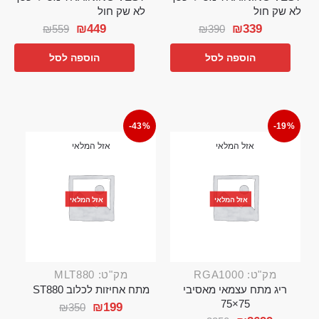
לא שק חול
לא שק חול
₪
449
₪
339
₪
559
₪
390
הוספה לסל
הוספה לסל
-43%
-19%
אזל המלאי
אזל המלאי
אזל המלאי
אזל המלאי
מק"ט: RGA1000
מק"ט: MLT880
ריג מתח עצמאי מאסיבי
מתח אחיזות לכלוב ST880
75×75
₪
199
₪
350