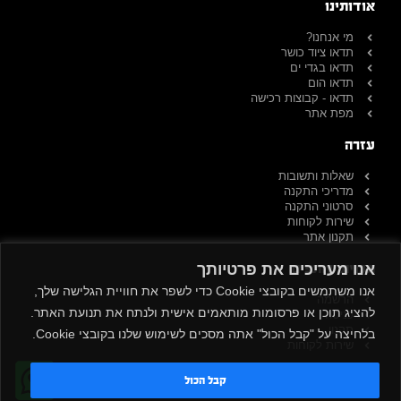
אודותינו
מי אנחנו?
תדאו ציוד כושר
תדאו בגדי ים
תדאו הום
תדאו - קבוצות רכישה
מפת אתר
עזרה
שאלות ותשובות
מדריכי התקנה
סרטוני התקנה
שירות לקוחות
תקנון אתר
תכנית שותפים
אנו מעריכים את פרטיותך
אנו משתמשים בקובצי Cookie כדי לשפר את חוויית הגלישה שלך,
הרשמה
להציג תוכן או פרסומות מותאמים אישית ולנתח את תנועת האתר.
כניסה
תקנון
בלחיצה על "קבל הכול" אתה מסכים לשימוש שלנו בקובצי Cookie.
שירות לקוחות
הרשמה לניוזלטר
קבל הכול