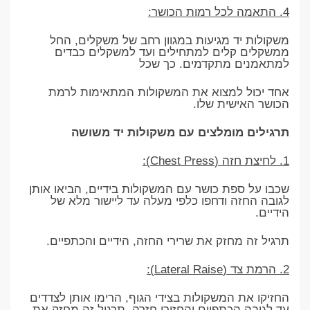
4. התאמה לכל רמות הכושר:
משקולות יד מגיעות במגוון רחב של משקלים, החל
ממשקלים קלים למתחילים ועד למשקלים כבדים
למתאמנים מתקדמים. כך שכל
אחד יכול למצוא את המשקולות המתאימות לרמת
הכושר האישית שלו.
תרגילים מומלצים עם משקולות יד משושה
1. לחיצת חזה (Chest Press):
שכבו על ספת כושר עם המשקולות בידיים, הביאו אותן
לגובה החזה ודחפו כלפי מעלה עד ליישור מלא של
הידיים.
תרגיל זה מחזק את שרירי החזה, הידיים והכתפיים.
2. הרמת צד (Lateral Raise):
החזיקו את המשקולות בצידי הגוף, הרימו אותן לצדדים
עד לגובה הכתפיים והחזירו חזרה. תרגיל זה מחזק את