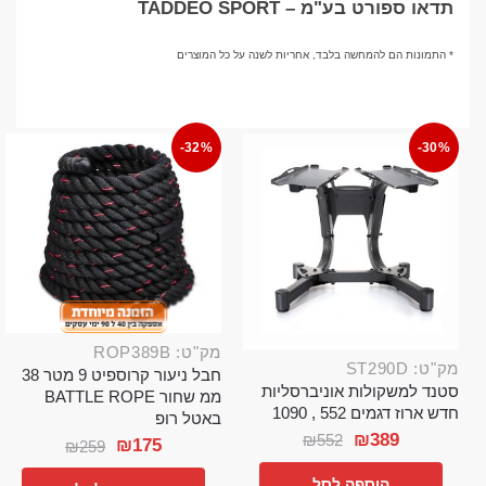
תדאו ספורט בע"מ – TADDEO SPORT
* התמונות הם להמחשה בלבד, אחריות לשנה על כל המוצרים
-32%
-30%
מק"ט: ROP389B
מק"ט: ST290D
חבל ניעור קרוספיט 9 מטר 38
סטנד למשקולות אוניברסליות
ממ שחור BATTLE ROPE
חדש ארוז דגמים 552 , 1090
באטל רופ
₪
389
₪
552
₪
175
₪
259
הוספה לסל