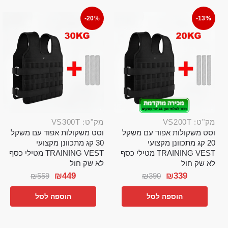
-20%
-13%
מק"ט: VS200T
מק"ט: VS300T
וסט משקולות אפוד עם משקל
וסט משקולות אפוד עם משקל
20 קג מתכוונן מקצועי
30 קג מתכוונן מקצועי
TRAINING VEST מטילי כסף
TRAINING VEST מטילי כסף
לא שק חול
לא שק חול
₪
449
₪
339
₪
559
₪
390
הוספה לסל
הוספה לסל