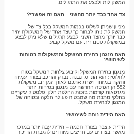
המשקולות ולבצע את התרגילים.
צד אחד כבד יותר מהשני – האם זה אפשרי?
מכיוון שניתן לשלוט בכמות המשקל בכל צד של
המשקולת ניתן לבחור כך שצד אחד של המשקולת יהיה
כבד יותר מהצד השני ולבצע תרגילים שלא ניתן לבצע
במשקולת סטנדרית עם משקל קבוע.
האם מנגנון בחירת המשקל והמשקולות בטוחות
לשימוש?
מנגנון בחירת המשקל וקיבוע צלחות המשקל בטוח
לחלוטין: הוא הונדס, נבנה, נבדק והורכב בצורה עמידה
וחזקה במיוחד וישרת אתכם לאורך זמן רב. משקולת
552 הן הגרסה החדשה עם מנגנון בטיחותי יותר
מגרסאות קודמות בזכות החלפת חלקי פלסטיק עיקריים
בחלקי מתכת מה שמבטיח פעולה חלקה ובטוחה של
המנגון לבחירת משקל.
האם הידית נוחה לשימוש?
הידית עוצבה בצורה חכמה – הידית עבה יותר במרכז
מאשר בצדדים עם חריצים מיוחדים להגברת החיכוך