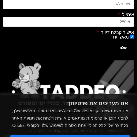
אימייל
אישור קבלת דיוור
מאשר/ת
שלח
אנו מעריכים את פרטיותך
אנו משתמשים בקובצי Cookie כדי לשפר את חוויית הגלישה שלך,
להציג תוכן או פרסומות מותאמים אישית ולנתח את תנועת האתר.
|
|
|
|
הקמת חדר כושר
אביזרים לחדר כושר
אביזרי כושר
ציוד כושר
בלחיצה על "קבל הכול" אתה מסכים לשימוש שלנו בקובצי Cookie.
|
|
|
ציוד כושר ביתי
חדר כושר פרטי
משקולות יד
משקולות
|
|
|