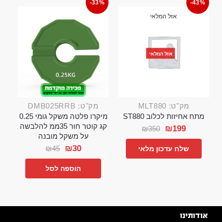
-33%
-43%
אזל המלאי
אזל המלאי
מק"ט: MLT880
מק"ט: DMB025RRB
מתח אחיזות לכלוב ST880
מיקרו פלטה משקל גומי 0.25
קג קוטר חור 35ממ להלבשה
₪
199
₪
350
על משקל מובנה
₪
30
₪
45
שלח עדכון מלאי
הוספה לסל
אודותינו