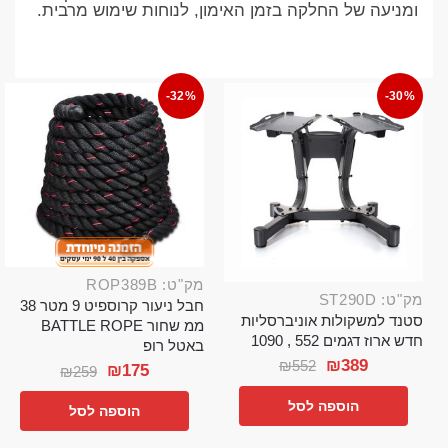
ומניעה של החלקה בזמן האימון, לנוחות שימוש מרבית.
-32%
-30%
מק"ט: ROP389B
מק"ט: ST290D
חבל ניעור קרוספיט 9 מטר 38
סטנד למשקולות אוניברסליות
ממ שחור BATTLE ROPE
חדש ארוז דגמים 552 , 1090
באטל רופ
₪
389
₪
552
₪
175
₪
259
הוספה לסל
הוספה לסל