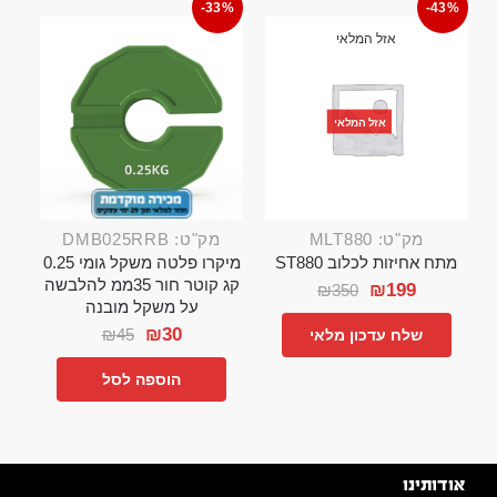
-33%
-43%
אזל המלאי
אזל המלאי
מק"ט: MLT880
מק"ט: DMB025RRB
מתח אחיזות לכלוב ST880
מיקרו פלטה משקל גומי 0.25
קג קוטר חור 35ממ להלבשה
₪
199
₪
350
על משקל מובנה
₪
30
₪
45
שלח עדכון מלאי
הוספה לסל
אודותינו