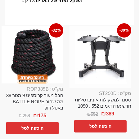
משקל נפחי של האריזה
12 ק"ג
-32%
-30%
מק"ט: ROP389B
מק"ט: ST290D
חבל ניעור קרוספיט 9 מטר 38
סטנד למשקולות אוניברסליות
ממ שחור BATTLE ROPE
חדש ארוז דגמים 552 , 1090
באטל רופ
₪
389
₪
552
₪
175
₪
259
הוספה לסל
הוספה לסל