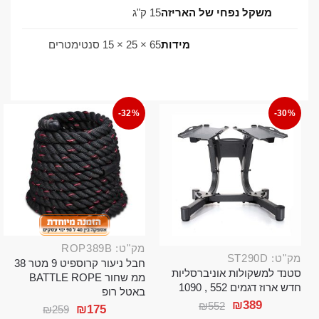
משקל נפחי של האריזה
15 ק"ג
מידות
65 × 25 × 15 סנטימטרים
-32%
-30%
מק"ט: ROP389B
מק"ט: ST290D
חבל ניעור קרוספיט 9 מטר 38
סטנד למשקולות אוניברסליות
ממ שחור BATTLE ROPE
חדש ארוז דגמים 552 , 1090
באטל רופ
₪
389
₪
552
₪
175
₪
259