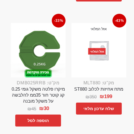
-33%
-43%
אזל המלאי
אזל המלאי
מק"ט: MLT880
מק"ט: DMB025RRB
מתח אחיזות לכלוב ST880
מיקרו פלטה משקל גומי 0.25
קג קוטר חור 35ממ להלבשה
₪
199
₪
350
על משקל מובנה
₪
30
₪
45
שלח עדכון מלאי
הוספה לסל