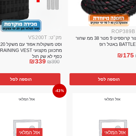
מק"ט: VS200T
חבל ניעור קרוספיט 9 מטר 38 ממ שחור
וס
BA באטל רופ
₪
175
כסף לא שק חול
₪
339
₪
390
הוספה לסל
הוספה לסל
-43%
אזל המלאי
אזל המלאי
אזל המלאי
אזל המלאי