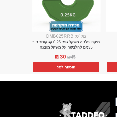
מק"ט: DMB025RRB
מיקרו פלטה משקל גומי 0.25 קג קוטר חור
35ממ להלבשה על משקל מובנה
₪
30
₪
45
הוספה לסל