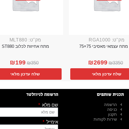
מק"ט: RGA1000
מק"ט: MLT880
מתח עצמאי מאסיבי 75×75
מתח אחיזות לכלוב ST880
₪
199
₪
2699
₪
350
₪
3350
שלח עדכון מלאי
שלח עדכון מלאי
תכנית שותפים
הרשמה לניוזלטר
הרשמה
שם מלא
כניסה
תקנון
שירות לקוחות
אימייל