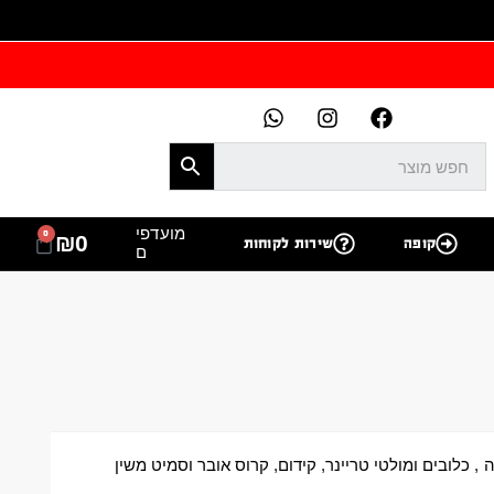
מועדפי
0
₪
0
קופה
שירות לקוחות
ם
ה
,
כלובים ומולטי טריינר
,
קידום
,
קרוס אובר וסמיט משין