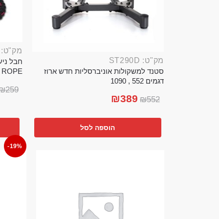
מק"ט: ROP389B
מק"ט: ST290D
סטנד למשקולות אוניברסליות חדש ארוז
TTLE ROPE
דגמים 552 , 1090
₪
259
₪
389
₪
552
הוספה לסל
-19%