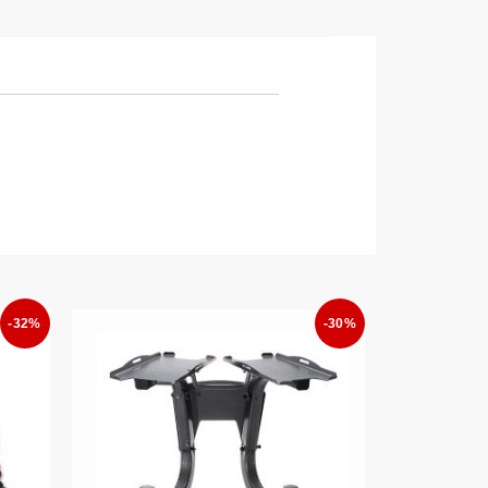
-32%
-30%