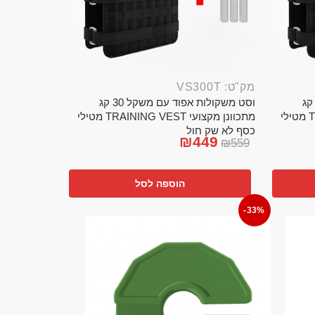
מק"ט: VS300T
ט משקולות אפוד עם משקל 20 קג
וסט משקולות אפוד עם משקל 30 קג
מתכוונן מקצועי TRAINING VEST מטילי
מתכוונן מקצועי TRAINING VEST מטילי
כסף לא שק חול
₪
449
₪
559
הוספה לסל
-33%