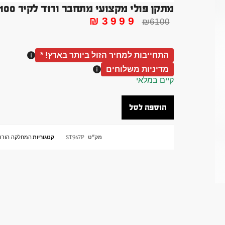
מתקן פולי מקצועי מתחבר ורוד לקיר 100 קג
₪
3999
₪
6100
התחייבות למחיר הזול ביותר בארץ! *
מדיניות משלוחים
קיים במלאי
הוספה לסל
מק"ט
ST947P
קטגוריות
המחלקה הורו