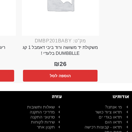
מק"ט: DMBP201BABY
משקולת יד משושה ורוד ביבי דאמבל 1 קג
ריג 
DUMBBLLE בלעדי !
₪
26
הוספה לסל
אודותינו
עזרה
מי אנחנו?
שאלות ותשובות
תדאו ציוד כושר
מדריכי התקנה
תדאו בגדי ים
סרטוני התקנה
תדאו הום
שירות לקוחות
תדאו - קבוצות רכישה
תקנון אתר