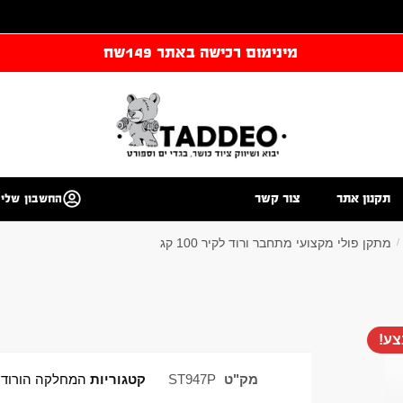
מינימום רכישה באתר 149שח
תקנון אתר
צור קשר
החשבון שלי
מתקן פולי מקצועי מתחבר ורוד לקיר 100 קג
/
ע!
מק"ט
ST947P
קטגוריות
המחלקה הורוד