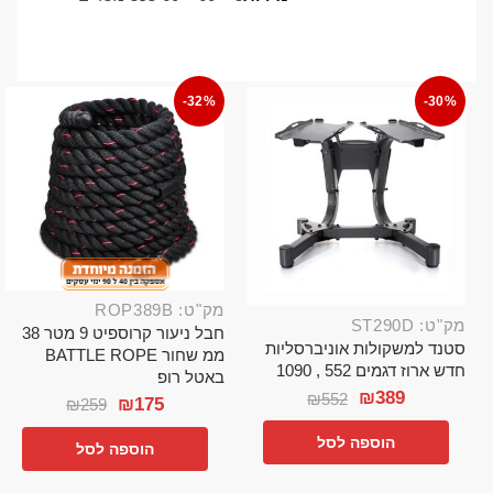
-32%
-30%
מק"ט: ROP389B
מק"ט: ST290D
חבל ניעור קרוספיט 9 מטר 38
סטנד למשקולות אוניברסליות
ממ שחור BATTLE ROPE
חדש ארוז דגמים 552 , 1090
באטל רופ
₪
389
₪
552
₪
175
₪
259
הוספה לסל
הוספה לסל