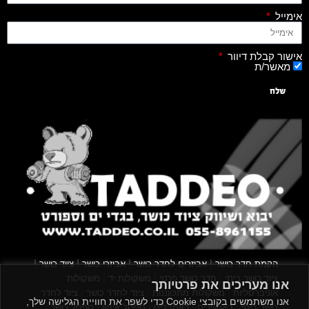
אימייל
אישור קבלת דיוור
מאשר/ת
שלח
|
|
|
|
הקמת חדר כושר
אביזרים לחדר כושר
אביזרי כושר
ציוד כושר
|
|
|
ציוד כושר ביתי
חדר כושר פרטי
משקולות יד
משקולות
אנו מעריכים את פרטיותך
|
|
|
אוניברסליות
משקולות מתכווננות
ציוד לחדר כושר
ציוד לחדר
אנו משתמשים בקובצי Cookie כדי לשפר את חוויית הגלישה שלך,
|
|
|
|
|
כושר ביתי
באמפרים
דאמבלים
ספסל אימון
ספסל כושר