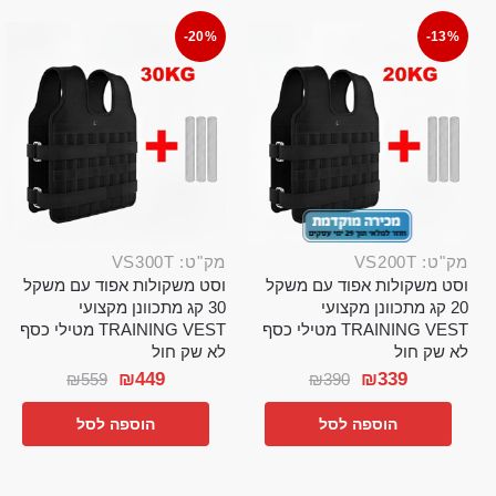
-20%
-13%
מק"ט: VS200T
מק"ט: VS300T
וסט משקולות אפוד עם משקל
וסט משקולות אפוד עם משקל
20 קג מתכוונן מקצועי
30 קג מתכוונן מקצועי
TRAINING VEST מטילי כסף
TRAINING VEST מטילי כסף
לא שק חול
לא שק חול
₪
449
₪
339
₪
559
₪
390
הוספה לסל
הוספה לסל