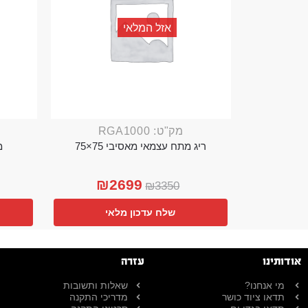
אזל המלאי
מק"ט: RGA1000
ריג מתח עצמאי מאסיבי 75×75
מ
₪
2699
₪
3350
שלח עדכון מלאי
אודותינו
עזרה
מי אנחנו?
שאלות ותשובות
תדאו ציוד כושר
מדריכי התקנה