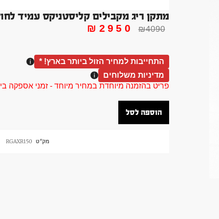
מתקן ריג מקבילים קליסטניקס עמיד לחוץ 
₪
2950
₪
4090
התחייבות למחיר הזול ביותר בארץ! *
מדיניות משלוחים
פריט בהזמנה מיוחדת במחיר מיוחד - זמני אספקה בין 40 ל 90 ימי עסקים צור קשר 58961155
הוספה לסל
מק"ט
RGAXR150