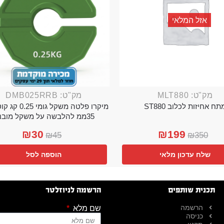
אזל המלאי
מק"ט: MLT880
מק"ט: DMB025RRB
תח אחיזות לכלוב ST880
מיקרו פלטה משקל גו
35ממ להלבשה על משקל מובנה
₪
30
₪
199
₪
45
₪
350
שלח עדכון מלאי
הוספה לסל
תכנית שותפים
הרשמה לניוזלטר
הרשמה
שם מלא
כניסה