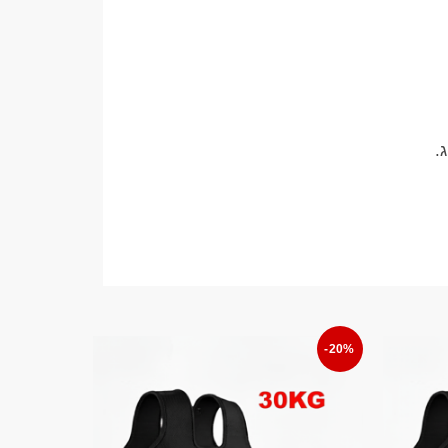
ג.
-20%