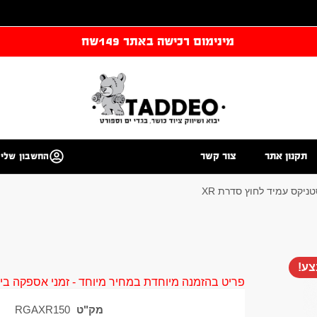
מינימום רכישה באתר 149שח
תקנון אתר
צור קשר
החשבון שלי
ניקס עמיד לחוץ סדרת XR
ע!
פריט בהזמנה מיוחדת במחיר מיוחד - זמני אספקה בין 40 ל 90 ימי עסקים צור קשר 58961155
מק"ט
RGAXR150