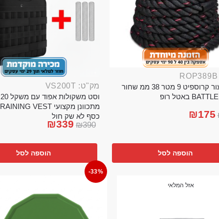
מק"ט: VS200T
חבל ניעור קרוספיט 9 מטר 38 ממ שחור
וס
BA באטל רופ
₪
175
כסף לא שק חול
₪
339
₪
390
הוספה לסל
הוספה לסל
-33%
אזל המלאי