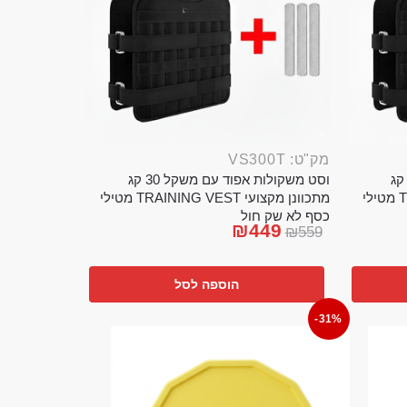
מק"ט: VS300T
ט משקולות אפוד עם משקל 20 קג
וסט משקולות אפוד עם משקל 30 קג
מתכוונן מקצועי TRAINING VEST מטילי
מתכוונן מקצועי TRAINING VEST מטילי
כסף לא שק חול
₪
449
₪
559
הוספה לסל
-31%