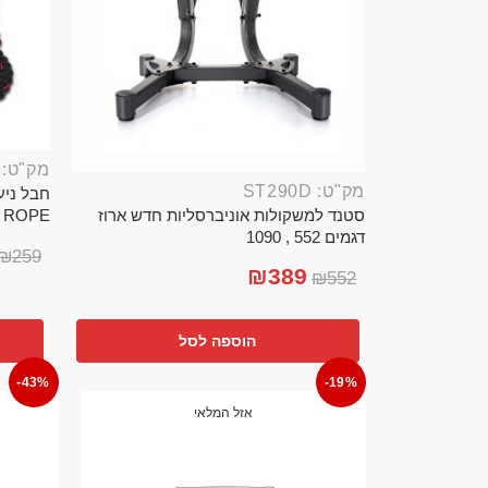
מק"ט: ROP389B
מק"ט: ST290D
סטנד למשקולות אוניברסליות חדש ארוז
TTLE ROPE
דגמים 552 , 1090
₪
259
₪
389
₪
552
הוספה לסל
-43%
-19%
אזל המלאי