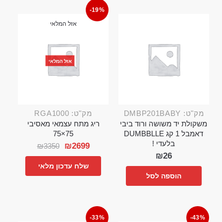
-19%
אזל המלאי
אזל המלאי
מק"ט: DMBP201BABY
מק"ט: RGA1000
משקולת יד משושה ורוד ביבי
ריג מתח עצמאי מאסיבי
דאמבל 1 קג DUMBBLLE
75×75
בלעדי !
₪
2699
₪
3350
₪
26
שלח עדכון מלאי
הוספה לסל
-33%
-43%