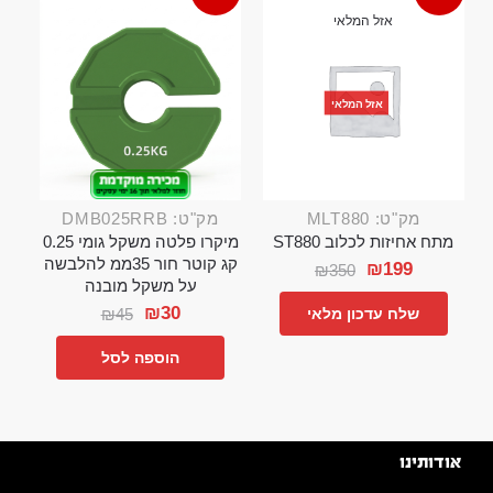
אזל המלאי
אזל המלאי
מק"ט: MLT880
מק"ט: DMB025RRB
מתח אחיזות לכלוב ST880
מיקרו פלטה משקל גומי 0.25
קג קוטר חור 35ממ להלבשה
₪
199
₪
350
על משקל מובנה
₪
30
₪
45
שלח עדכון מלאי
הוספה לסל
אודותינו