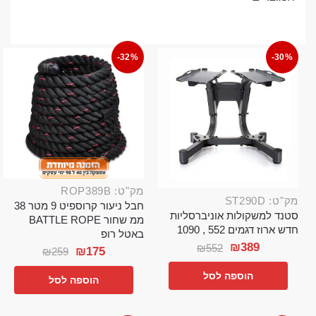
-32%
-30%
מק"ט: ROP389B
מק"ט: ST290D
חבל ניעור קרוספיט 9 מטר 38
סטנד למשקולות אוניברסליות
ממ שחור BATTLE ROPE
חדש ארוז דגמים 552 , 1090
באטל רופ
₪
389
₪
552
₪
175
₪
259
הוספה לסל
הוספה לסל