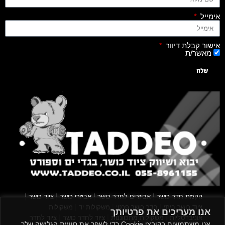
אימייל
אישור קבלת דיוור
מאשר/ת
שלח
|
|
|
|
הקמת חדר כושר
אביזרים לחדר כושר
אביזרי כושר
ציוד כושר
|
|
|
ציוד כושר ביתי
חדר כושר פרטי
משקולות יד
משקולות
אנו מעריכים את פרטיותך
|
|
|
אוניברסליות
משקולות מתכווננות
ציוד לחדר כושר
ציוד לחדר
אנו משתמשים בקובצי Cookie כדי לשפר את חוויית הגלישה שלך,