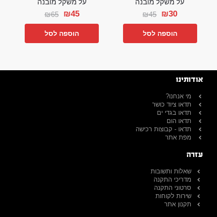
על משקל מובנה
על משקל מובנה
₪
45
₪
30
₪
65
₪
45
הוספה לסל
הוספה לסל
אודותינו
מי אנחנו?
תדאו ציוד כושר
תדאו בגדי ים
תדאו הום
תדאו - קבוצות רכישה
מפת אתר
עזרה
שאלות ותשובות
מדריכי התקנה
סרטוני התקנה
שירות לקוחות
תקנון אתר