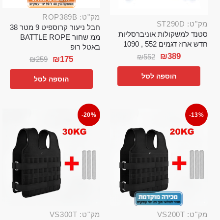
מק"ט: ROP389B
מק"ט: ST290D
חבל ניעור קרוספיט 9 מטר 38
סטנד למשקולות אוניברסליות
ממ שחור BATTLE ROPE
חדש ארוז דגמים 552 , 1090
באטל רופ
₪
389
₪
552
₪
175
₪
259
הוספה לסל
הוספה לסל
-20%
-13%
מק"ט: VS200T
מק"ט: VS300T