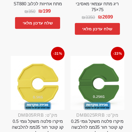
ריג מתח עצמאי מאסיבי
מתח אחיזות לכלוב ST880
75×75
₪
199
₪
350
₪
2699
₪
3350
שלח עדכון מלאי
שלח עדכון מלאי
-31%
-33%
מק"ט: DMB025RRB
מק"ט: DMB05RRB
מיקרו פלטה משקל גומי 0.25
מיקרו פלטה משקל גומי 0.5
קג קוטר חור 35ממ להלבשה
קג קוטר חור 35ממ להלבשה