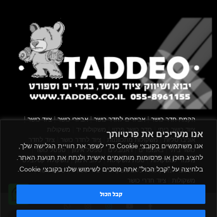
|
|
|
|
הקמת חדר כושר
אביזרים לחדר כושר
אביזרי כושר
ציוד כושר
|
|
|
ציוד כושר ביתי
חדר כושר פרטי
משקולות יד
משקולות
אנו מעריכים את פרטיותך
|
|
|
אוניברסליות
משקולות מתכווננות
ציוד לחדר כושר
ציוד לחדר
אנו משתמשים בקובצי Cookie כדי לשפר את חוויית הגלישה שלך,
|
|
|
|
|
כושר ביתי
באמפרים
דאמבלים
ספסל אימון
ספסל כושר
להציג תוכן או פרסומות מותאמים אישית ולנתח את תנועת האתר.
|
|
|
מעמד למשקולות
ספת משקולות
כלוב אימון
משקולת קטלבלס
בלחיצה על "קבל הכול" אתה מסכים לשימוש שלנו בקובצי Cookie.
|
|
|
|
|
סטנד למשקולות
כלוב משקולות
ציוד ספורט
ספת כושר
|
משקולות
ציוד חדרי כושר
קבל הכול
TADDEO 2013 - 2026 © All rights reserved