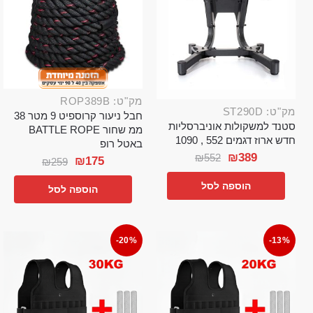
מק"ט: ROP389B
מק"ט: ST290D
חבל ניעור קרוספיט 9 מטר 38
סטנד למשקולות אוניברסליות
ממ שחור BATTLE ROPE
חדש ארוז דגמים 552 , 1090
באטל רופ
₪
389
₪
552
₪
175
₪
259
הוספה לסל
הוספה לסל
-20%
-13%