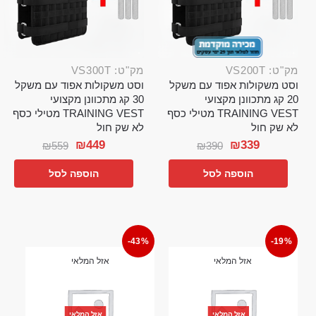
מק"ט: VS200T
מק"ט: VS300T
וסט משקולות אפוד עם משקל
וסט משקולות אפוד עם משקל
20 קג מתכוונן מקצועי
30 קג מתכוונן מקצועי
TRAINING VEST מטילי כסף
TRAINING VEST מטילי כסף
לא שק חול
לא שק חול
₪
449
₪
339
₪
559
₪
390
הוספה לסל
הוספה לסל
-43%
-19%
אזל המלאי
אזל המלאי
אזל המלאי
אזל המלאי