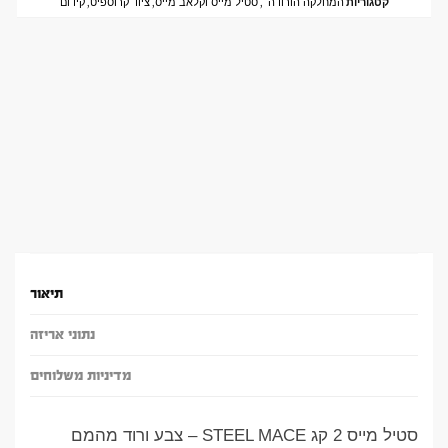
קטגוריות
המחלקה הורודה
,
סטיל מייס וקלאב מייס
,
ציוד קרוספיט
,
קידום
תיאור
נתוני אריזה
מדיניות משלוחים
סטיל מייס 2 קג STEEL MACE – צבע ורוד מהמם