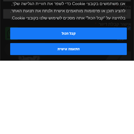
אנו משתמשים בקובצי Cookie כדי לשפר את חוויית הגלישה שלך,
אימייל
להציג תוכן או פרסומות מותאמים אישית ולנתח את תנועת האתר.
בלחיצה על "קבל הכול" אתה מסכים לשימוש שלנו בקובצי Cookie.
אישור קבלת דיוור
מאשר/ת
קבל הכול
שלח
טדי - נציג AI
התאמה אישית
|
|
|
|
הקמת חדר כושר
אביזרים לחדר כושר
אביזרי כושר
ציוד כושר
|
|
|
ציוד כושר ביתי
חדר כושר פרטי
משקולות יד
משקולות
|
|
|
אוניברסליות
משקולות מתכווננות
ציוד לחדר כושר
ציוד לחדר
|
|
|
|
|
כושר ביתי
באמפרים
דאמבלים
ספסל אימון
ספסל כושר