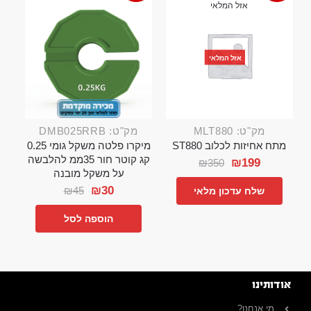
אזל המלאי
אזל המלאי
מק"ט: MLT880
מק"ט: DMB025RRB
מתח אחיזות לכלוב ST880
מיקרו פלטה משקל גומי 0.25
קג קוטר חור 35ממ להלבשה
₪
199
₪
350
על משקל מובנה
₪
30
₪
45
שלח עדכון מלאי
הוספה לסל
אודותינו
מי אנחנו?