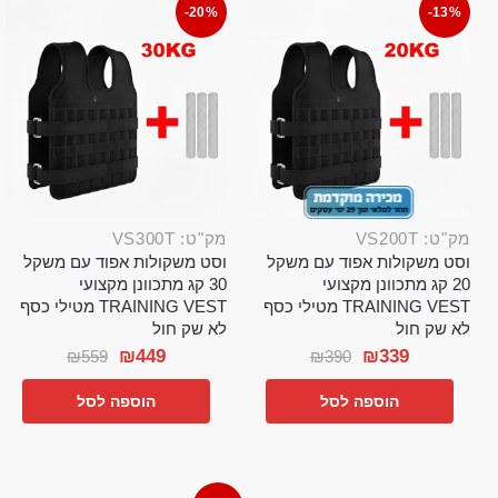
-20%
-13%
מק"ט: VS200T
מק"ט: VS300T
וסט משקולות אפוד עם משקל
וסט משקולות אפוד עם משקל
20 קג מתכוונן מקצועי
30 קג מתכוונן מקצועי
TRAINING VEST מטילי כסף
TRAINING VEST מטילי כסף
לא שק חול
לא שק חול
₪
449
₪
339
₪
559
₪
390
הוספה לסל
הוספה לסל