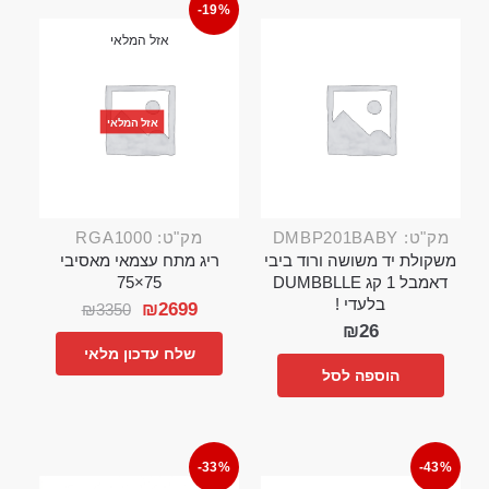
-19%
אזל המלאי
אזל המלאי
מק"ט: DMBP201BABY
מק"ט: RGA1000
משקולת יד משושה ורוד ביבי
ריג מתח עצמאי מאסיבי
דאמבל 1 קג DUMBBLLE
75×75
בלעדי !
₪
2699
₪
3350
₪
26
שלח עדכון מלאי
הוספה לסל
-33%
-43%