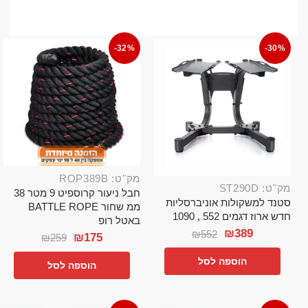
-32%
-30%
מק"ט: ROP389B
מק"ט: ST290D
חבל ניעור קרוספיט 9 מטר 38
סטנד למשקולות אוניברסליות
ממ שחור BATTLE ROPE
חדש ארוז דגמים 552 , 1090
באטל רופ
₪
389
₪
552
₪
175
₪
259
הוספה לסל
הוספה לסל