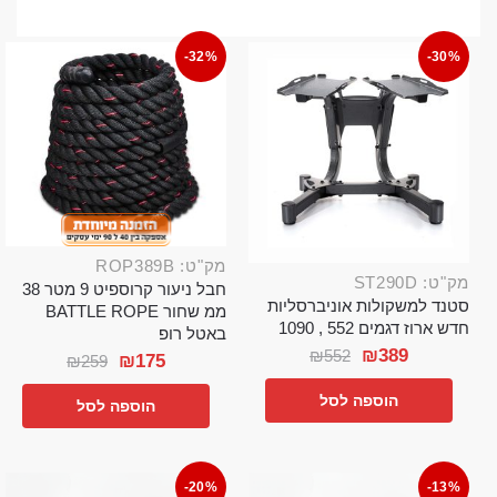
-32%
-30%
מק"ט: ROP389B
מק"ט: ST290D
חבל ניעור קרוספיט 9 מטר 38
סטנד למשקולות אוניברסליות
ממ שחור BATTLE ROPE
חדש ארוז דגמים 552 , 1090
באטל רופ
₪
389
₪
552
₪
175
₪
259
הוספה לסל
הוספה לסל
-20%
-13%