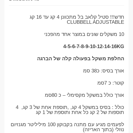
חדש!!! סטיל קלאב בל מתכוונן 4 קג עד 16 קג
CLUBBELL ADJUSTABLE
10 משקלים שונים במוצר אחד מהפכני
4-5-6-7-8-9-10-12-14-16KG
החלפת משקל בפעולה קלה של הברגה
אורך בסיס: כ38 סמ
קוטר: כ 7סמ
אורך כולל במשקל מקסימלי – כ 80סמ
כולל : בסיס במשקל 4 קג, ,תוספת אחת של 3 קג, 4
תוספות של 2 קג כל אחת ותוספת של 1 קג
לפעמים מגיע עם מתנה בקבוקון 100 מיליליטר מגנזיום
נוזלי (בתוך האריזה)