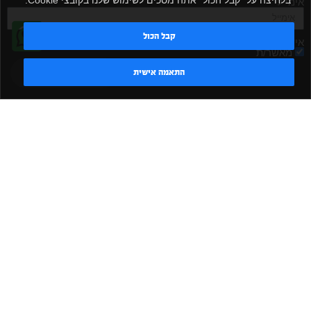
אימייל
קבל הכול
אישור קבלת דיוור
מאשר/ת
טדי - נציג AI
התאמה אישית
שלח
|
|
|
|
הקמת חדר כושר
אביזרים לחדר כושר
אביזרי כושר
ציוד כושר
|
|
|
ציוד כושר ביתי
חדר כושר פרטי
משקולות יד
משקולות
|
|
|
אוניברסליות
משקולות מתכווננות
ציוד לחדר כושר
ציוד לחדר
|
|
|
|
|
כושר ביתי
באמפרים
דאמבלים
ספסל אימון
ספסל כושר
|
|
|
מעמד למשקולות
ספת משקולות
כלוב אימון
משקולת קטלבלס