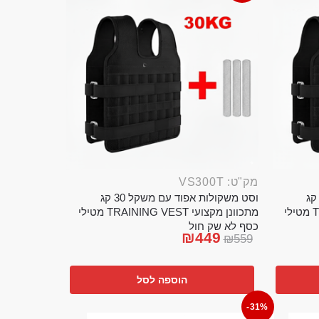
מק"ט: VS300T
ט משקולות אפוד עם משקל 20 קג
וסט משקולות אפוד עם משקל 30 קג
מתכוונן מקצועי TRAINING VEST מטילי
מתכוונן מקצועי TRAINING VEST מטילי
כסף לא שק חול
₪
449
₪
559
הוספה לסל
-31%