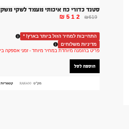
סטנד כדורי כח איכותי מעמד לשקי משקל
₪
512
₪
619
התחייבות למחיר הזול ביותר בארץ! *
מדיניות משלוחים
פריט בהזמנה מיוחדת במחיר מיוחד - זמני אספקה בין 40 ל 90 ימי עסקים צור קשר 58961155
הוספה לסל
מק"ט
RAK400
קטגוריות
מ