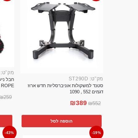
מק"ט: ROP389B
מק"ט: ST290D
סטנד למשקולות אוניברסליות חדש ארוז
TTLE ROPE
דגמים 552 , 1090
₪
259
₪
389
₪
552
הוספה לסל
-43%
-19%