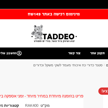
מינימום רכישה באתר 149שח
תקנון אתר
צור קשר
החשבון שלי
ם
סטנד כדורי כח איכותי מעמד לשקי משקל וכדורים
/
ע!
פריט בהזמנה מיוחדת במחיר מיוחד - זמני אספקה בין 40 ל 90 ימי עסקים צור קשר 58961155
מק"ט
RAK400
קטגוריות
מע