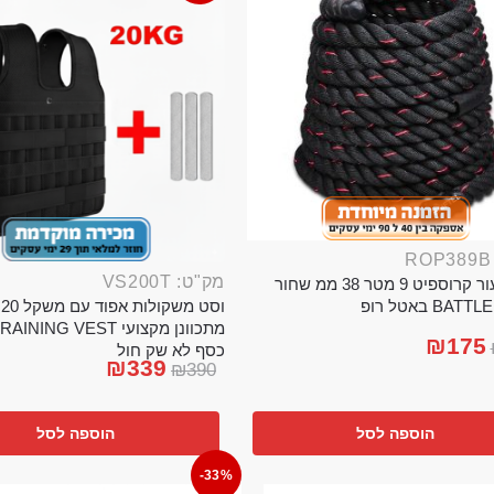
מק"ט: VS200T
חבל ניעור קרוספיט 9 מטר 38 ממ שחור
וס
BA באטל רופ
₪
175
כסף לא שק חול
₪
339
₪
390
הוספה לסל
הוספה לסל
-33%