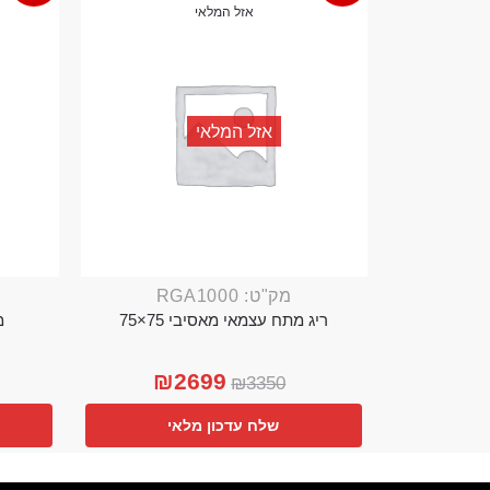
אזל המלאי
אזל המלאי
מק"ט: RGA1000
ריג מתח עצמאי מאסיבי 75×75
מ
₪
2699
₪
3350
שלח עדכון מלאי