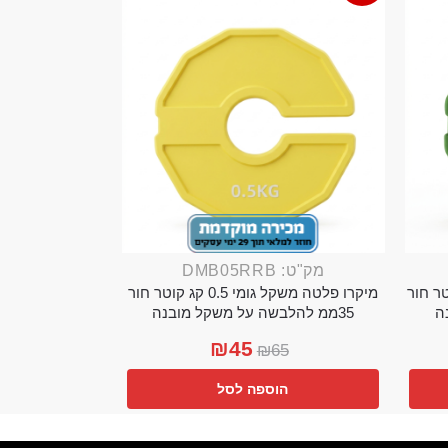
מק"ט: DMB05RRB
מי 0.25 קג קוטר חור
מיקרו פלטה משקל גומי 0.5 קג קוטר חור
35ממ להלבשה על משקל מובנה
₪
45
₪
65
הוספה לסל