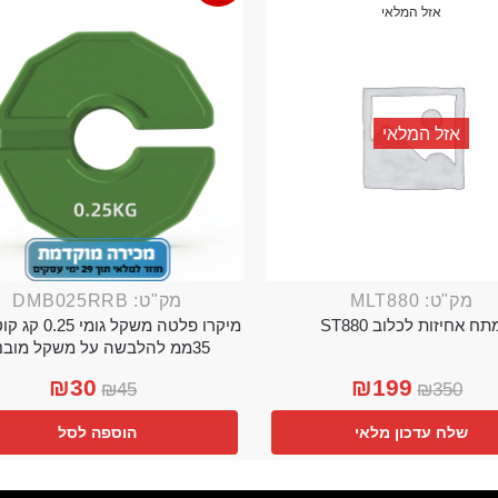
אזל המלאי
אזל המלאי
מק"ט: MLT880
מק"ט: DMB025RRB
תח אחיזות לכלוב ST880
מיקרו פלטה משקל גו
35ממ להלבשה על משקל מובנה
₪
30
₪
199
₪
45
₪
350
שלח עדכון מלאי
הוספה לסל