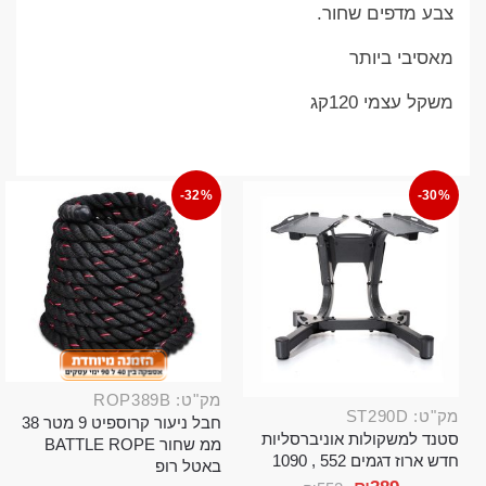
צבע מדפים שחור.
מאסיבי ביותר
משקל עצמי 120קג
-32%
-30%
מק"ט: ROP389B
מק"ט: ST290D
חבל ניעור קרוספיט 9 מטר 38
סטנד למשקולות אוניברסליות
ממ שחור BATTLE ROPE
חדש ארוז דגמים 552 , 1090
באטל רופ