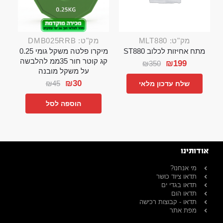
מק"ט: MLT880
מק"ט: DMB025RRB
מתח אחיזות לכלוב ST880
מיקרו פלטה משקל גומי 0.25
קג קוטר חור 35ממ להלבשה
₪
199
₪
350
על משקל מובנה
₪
30
₪
45
שלח עדכון מלאי
הוספה לסל
אודותינו
מי אנחנו?
תדאו ציוד כושר
תדאו בגדי ים
תדאו הום
תדאו - קבוצות רכישה
מפת אתר