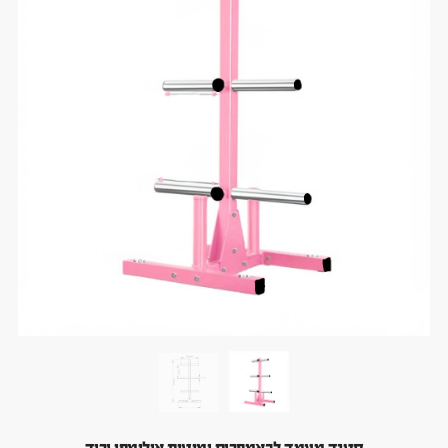
סטנד מעמד לבאמפרים ומוטות אולימפי ורוד