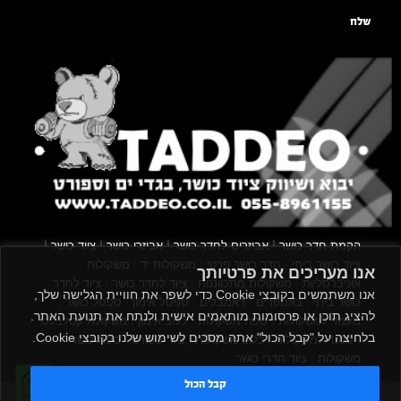
שלח
|
|
|
|
הקמת חדר כושר
אביזרים לחדר כושר
אביזרי כושר
ציוד כושר
|
|
|
ציוד כושר ביתי
חדר כושר פרטי
משקולות יד
משקולות
אנו מעריכים את פרטיותך
|
|
|
אוניברסליות
משקולות מתכווננות
ציוד לחדר כושר
ציוד לחדר
אנו משתמשים בקובצי Cookie כדי לשפר את חוויית הגלישה שלך,
|
|
|
|
|
כושר ביתי
באמפרים
דאמבלים
ספסל אימון
ספסל כושר
להציג תוכן או פרסומות מותאמים אישית ולנתח את תנועת האתר.
|
|
|
מעמד למשקולות
ספת משקולות
כלוב אימון
משקולת קטלבלס
בלחיצה על "קבל הכול" אתה מסכים לשימוש שלנו בקובצי Cookie.
|
|
|
|
|
סטנד למשקולות
כלוב משקולות
ציוד ספורט
ספת כושר
|
משקולות
ציוד חדרי כושר
קבל הכול