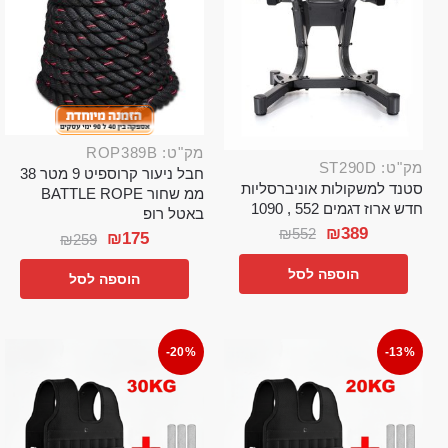
מק"ט: ROP389B
מק"ט: ST290D
חבל ניעור קרוספיט 9 מטר 38
סטנד למשקולות אוניברסליות
ממ שחור BATTLE ROPE
חדש ארוז דגמים 552 , 1090
באטל רופ
₪
389
₪
552
₪
175
₪
259
הוספה לסל
הוספה לסל
-20%
-13%