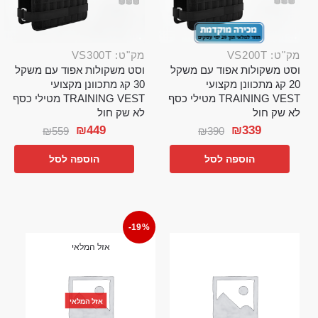
מק"ט: VS200T
מק"ט: VS300T
וסט משקולות אפוד עם משקל
וסט משקולות אפוד עם משקל
20 קג מתכוונן מקצועי
30 קג מתכוונן מקצועי
TRAINING VEST מטילי כסף
TRAINING VEST מטילי כסף
לא שק חול
לא שק חול
₪
449
₪
339
₪
559
₪
390
הוספה לסל
הוספה לסל
-19%
אזל המלאי
אזל המלאי