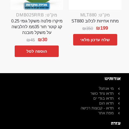
מק"ט: MLT880
מק"ט: DMB025RRB
מתח אחיזות לכלוב ST880
מיקרו פלטה משקל גומי 0.25
קג קוטר חור 35ממ להלבשה
₪
199
₪
350
על משקל מובנה
₪
30
₪
45
שלח עדכון מלאי
הוספה לסל
אודותינו
מי אנחנו?
תדאו ציוד כושר
תדאו בגדי ים
תדאו הום
תדאו - קבוצות רכישה
מפת אתר
עזרה