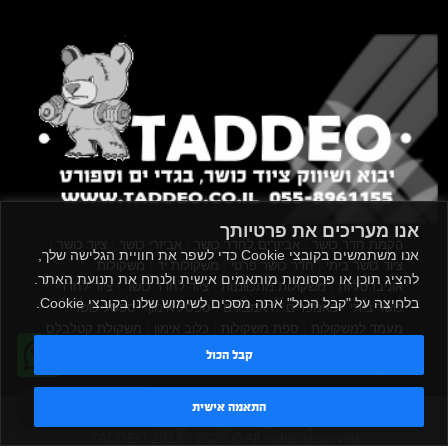
אנו מעריכים את פרטיותך
|
|
|
|
הקמת חדר כושר
אביזרים לחדר כושר
אביזרי כושר
ציוד כושר
אנו משתמשים בקובצי Cookie כדי לשפר את חוויית הגלישה שלך,
|
|
|
ציוד כושר ביתי
חדר כושר פרטי
משקולות יד
משקולות
להציג תוכן או פרסומות מותאמים אישית ולנתח את תנועת האתר.
|
|
|
אוניברסליות
משקולות מתכווננות
ציוד לחדר כושר
ציוד לחדר
בלחיצה על "קבל הכול" אתה מסכים לשימוש שלנו בקובצי Cookie.
|
|
|
|
|
כושר ביתי
באמפרים
דאמבלים
ספסל אימון
ספסל כושר
|
|
|
מעמד למשקולות
ספת משקולות
כלוב אימון
משקולת קטלבלס
|
|
|
|
|
סטנד למשקולות
כלוב משקולות
ציוד ספורט
ספת כושר
קבל הכול
|
משקולות
ציוד חדרי כושר
טדי - נציג AI
התאמה אישית
TADDEO 2013 - 2026 © All rights reserved