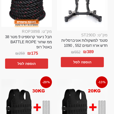
מק"ט: ROP389B
מק"ט: ST290D
חבל ניעור קרוספיט 9 מטר 38
סטנד למשקולות אוניברסליות
ממ שחור BATTLE ROPE
חדש ארוז דגמים 552 , 1090
באטל רופ
₪
389
₪
552
₪
175
₪
259
הוספה לסל
הוספה לסל
-20%
-13%