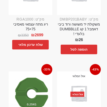
מק"ט: DMBP201BABY
מק"ט: RGA1000
משקולת יד משושה ורוד ביבי
ריג מתח עצמאי מאסיבי
דאמבל 1 קג DUMBBLLE
75×75
בלעדי !
₪
2699
₪
3350
₪
26
שלח עדכון מלאי
הוספה לסל
-33%
-43%
אזל המלאי
אזל המלאי