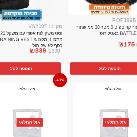
מק"ט: VS200T
חבל ניעור קרוספיט 9 מטר 38 ממ שחור
וס
BA באטל רופ
₪
175
כסף לא שק חול
₪
339
₪
390
הוספה לסל
הוספה לסל
-43%
אזל המלאי
אזל המלאי
אזל המלאי
אזל המלאי