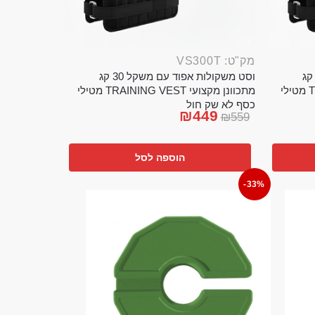
מק"ט: VS300T
ט משקולות אפוד עם משקל 20 קג
וסט משקולות אפוד עם משקל 30 קג
מתכוונן מקצועי TRAINING VEST מטילי
מתכוונן מקצועי TRAINING VEST מטילי
כסף לא שק חול
₪
449
₪
559
הוספה לסל
-33%