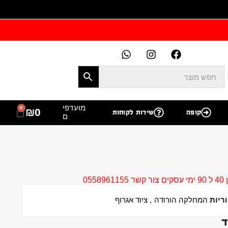
מועדפי
0
₪
0
קופה
שירות לקוחות
ם
05
ריות
המחלקה הורודה
,
ציוד אגרוף
ד