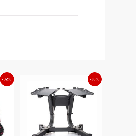
-32%
-30%