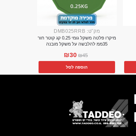
מק"ט: DMB025RRB
מיקרו פלטה משקל גומי 0.25 קג קוטר חור
35ממ להלבשה על משקל מובנה
₪
30
₪
45
הוספה לסל