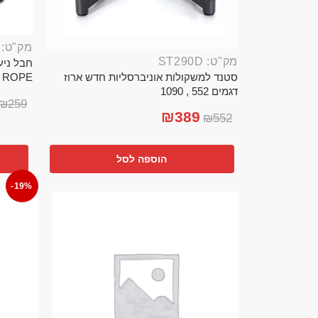
מק"ט: ROP389B
מק"ט: ST290D
סטנד למשקולות אוניברסליות חדש ארוז
TTLE ROPE
דגמים 552 , 1090
₪
259
₪
389
₪
552
הוספה לסל
-19%