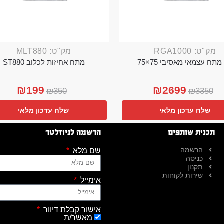
מק"ט: RGA1000
מק"ט: MLT880
מתח עצמאי מאסיבי 75×75
מתח אחיזות לכלוב ST880
₪
199
₪
2699
₪
350
₪
3350
שלח עדכון מלאי
שלח עדכון מלאי
תכנית שותפים
הרשמה לניוזלטר
הרשמה
שם מלא
כניסה
תקנון
שירות לקוחות
אימייל
אישור קבלת דיוור
מאשר/ת