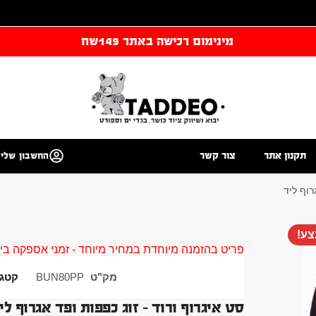
מינימום רכישה באתר 149שח
תקנון אתר
צור קשר
החשבון שלי
רוף ליד
ע!
פריט בהזמנה מיוחדת במחיר מיוחד - זמני אספקה בין 40 ל 90 ימי עסקים צור קשר 58961155
מק"ט
BUN80PP
קטגו
סט איגרוף ורוד – זוג כפפות ופד אגרוף לי