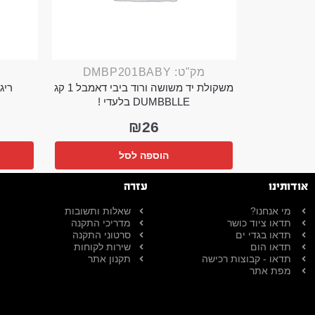
מק"ט: DMBP201BABY
משקולת יד משושה ורוד ביבי דאמבל 1 קג
ריג 
DUMBBLLE בלעדי !
₪
26
הוספה לסל
אודותינו
עזרה
מי אנחנו?
שאלות ותשובות
תדאו ציוד כושר
מדריכי התקנה
תדאו בגדי ים
סרטוני התקנה
תדאו הום
שירות לקוחות
תדאו - קבוצות רכישה
תקנון אתר
מפת אתר