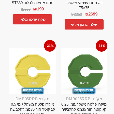
ריג מתח עצמאי מאסיבי
מתח אחיזות לכלוב ST880
75×75
₪
199
₪
350
₪
2699
₪
3350
שלח עדכון מלאי
שלח עדכון מלאי
-31%
-33%
מק"ט: DMB025RRB
מק"ט: DMB05RRB
מיקרו פלטה משקל גומי 0.25
מיקרו פלטה משקל גומי 0.5
קג קוטר חור 35ממ להלבשה
קג קוטר חור 35ממ להלבשה