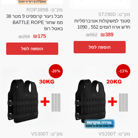
מק"ט: ROP389B
מק"ט: ST290D
חבל ניעור קרוספיט 9 מטר 38
סטנד למשקולות אוניברסליות
ממ שחור BATTLE ROPE
חדש ארוז דגמים 552 , 1090
באטל רופ
₪
389
₪
552
₪
175
₪
259
הוספה לסל
הוספה לסל
-20%
-13%
מק"ט: VS200T
מק"ט: VS300T