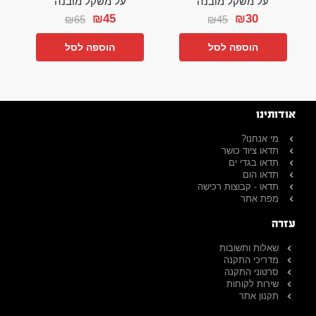
על משקל מובנה
על משקל מובנה
₪
45
₪
30
₪
65
₪
45
הוספה לסל
הוספה לסל
אודותינו
מי אנחנו?
תדאו ציוד כושר
תדאו בגדי ים
תדאו הום
תדאו - קבוצות רכישה
מפת אתר
עזרה
שאלות ותשובות
מדריכי התקנה
סרטוני התקנה
שירות לקוחות
תקנון אתר