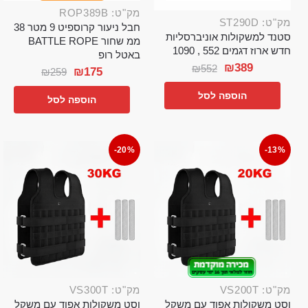
מק"ט: ROP389B
מק"ט: ST290D
חבל ניעור קרוספיט 9 מטר 38
סטנד למשקולות אוניברסליות
ממ שחור BATTLE ROPE
חדש ארוז דגמים 552 , 1090
באטל רופ
₪
389
₪
552
₪
175
₪
259
הוספה לסל
הוספה לסל
-20%
-13%
מק"ט: VS200T
מק"ט: VS300T
וסט משקולות אפוד עם משקל
וסט משקולות אפוד עם משקל