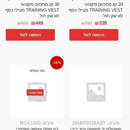
20 קג מתכוונן מקצועי
30 קג מתכוונן מקצועי
TRAINING VEST מטילי כסף
TRAINING VEST מטילי כסף
לא שק חול
לא שק חול
₪
449
₪
339
₪
559
₪
390
הוספה לסל
הוספה לסל
-19%
אזל המלאי
אזל המלאי
מק"ט: DMBP201BABY
מק"ט: RGA1000
משקולת יד משושה ורוד ביבי
ריג מתח עצמאי מאסיבי