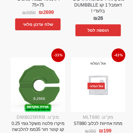
דאמבל 1 קג DUMBBLLE
75×75
בלעדי !
₪
2699
₪
3350
₪
26
שלח עדכון מלאי
הוספה לסל
-33%
-43%
אזל המלאי
אזל המלאי
מק"ט: MLT880
מק"ט: DMB025RRB
מתח אחיזות לכלוב ST880
מיקרו פלטה משקל גומי 0.25
קג קוטר חור 35ממ להלבשה
₪
199
₪
350