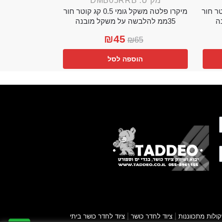
מק"ט: DMB05RRB
מי 0.25 קג קוטר חור
מיקרו פלטה משקל גומי 0.5 קג קוטר חור
35ממ להלבשה על משקל מובנה
₪
45
₪
65
הוספה לסל
|
|
ולות מתכווננות
ציוד לחדר כושר
ציוד לחדר כושר ביתי