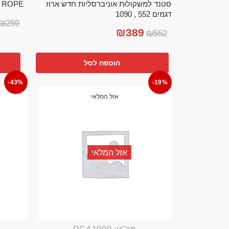
סטנד למשקולות אוניברסליות חדש ארוז
TTLE ROPE
דגמים 552 , 1090
₪
259
₪
389
₪
552
הוספה לסל
-43%
-19%
אזל המלאי
אזל המלאי