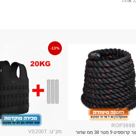
-13%
מק"ט: VS200T
חבל ניעור קרוספיט 9 מטר 38 ממ שחור