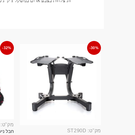
זוג צלחות בצבע אדום במשקל 1 ק”ג כל אחת
-32%
-30%
מק"ט: ROP389B
מק"ט: ST290D