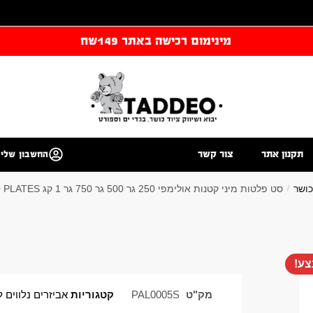
מינימום רכישה באתר 149שח
תקנון אתר
צור קשר
החשבון שלי
כושר
סט פלטות מיני קטנות אולימפי 250 גר 500 גר 750 גר 1 קג MICRO PLATES
/
ע!
מק"ט
PAL0005S
קטגוריות
אביזרים נלווים ל