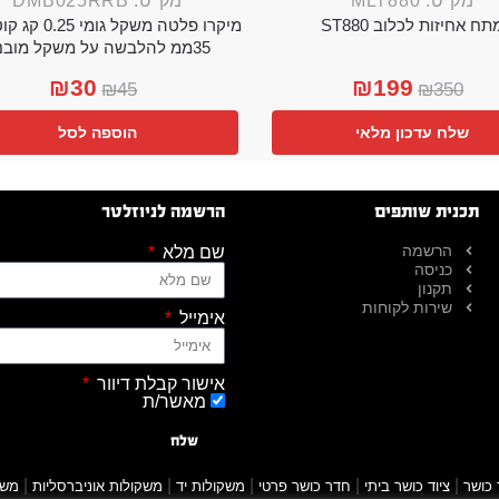
מק"ט: MLT880
מק"ט: DMB025RRB
תח אחיזות לכלוב ST880
מיקרו פלטה משקל גו
35ממ להלבשה על משקל מובנה
₪
30
₪
199
₪
45
₪
350
שלח עדכון מלאי
הוספה לסל
תכנית שותפים
הרשמה לניוזלטר
הרשמה
שם מלא
כניסה
תקנון
שירות לקוחות
אימייל
אישור קבלת דיוור
מאשר/ת
שלח
|
|
|
|
|
 כושר
ציוד כושר ביתי
חדר כושר פרטי
משקולות יד
משקולות אוניברסליות
משק