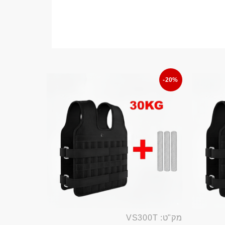
-20%
מק"ט: VS300T