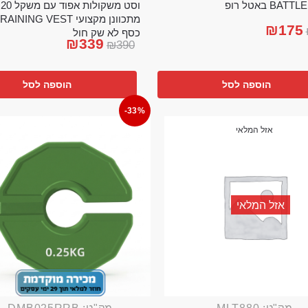
וס
BA באטל רופ
₪
175
כסף לא שק חול
₪
339
₪
390
הוספה לסל
הוספה לסל
-33%
אזל המלאי
אזל המלאי