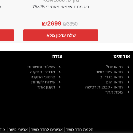
מק"ט: RGA1000
ריג מתח עצמאי מאסיבי 75×75
מ
₪
2699
₪
3350
שלח עדכון מלאי
אודותינו
עזרה
מי אנחנו?
שאלות ותשובות
תדאו ציוד כושר
מדריכי התקנה
תדאו בגדי ים
סרטוני התקנה
תדאו הום
שירות לקוחות
תדאו - קבוצות רכישה
תקנון אתר
מפת אתר
|
|
|
הקמת חדר כושר
אביזרים לחדר כושר
אביזרי כושר
ציוד