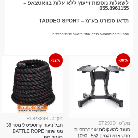
לשאלות נוספות וייעוץ ללא עלות בוואטצאפ –
055.8961155
תדאו ספורט בע"מ – TADDEO SPORT
התמונות הם להמחשה בלבד, אחריות לשנה על כל המוצרים
-32%
-30%
מק"ט: ROP389B
מק"ט: ST290D
חבל ניעור קרוספיט 9 מטר 38
סטנד למשקולות אוניברסליות
ממ שחור BATTLE ROPE
חדש ארוז דגמים 552 , 1090
באטל רופ