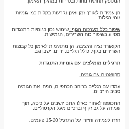
המספק תחושת נוחות ובטיחות במהלך האימון.
הן עמידות לאורך זמן ואינן נקרעות בקלות כמו גומיות
גומי רגילות.
שיפור כלל מערכות הגוף:
שימוש נכון בגומיות התנגדות
מסייע בשיפור כוח השרירים, הגמישות,
הקואורדינציה והיציבה. הן מתאימות לאימון כל קבוצות
השרירים בגוף, כולל רגליים, ידיים, ישבן וגב.
תרגילים מומלצים עם גומיות התנגדות
סקוואטים עם גומיה:
עמדו עם רגליים ברוחב הכתפיים, הניחו את הגומיה
סביב הירכיים.
התכופפו לאחור כאילו אתם יושבים על כיסא, תוך
שמירה על גב זקוף וברכיים מעל הקרסוליים.
חזרו לעמידה וחיזרו על התרגיל 15-20 פעמים.