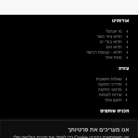
אודותינו
מי אנחנו?
תדאו ציוד כושר
תדאו בגדי ים
תדאו הום
תדאו - קבוצות רכישה
מפת אתר
עזרה
שאלות ותשובות
מדריכי התקנה
סרטוני התקנה
שירות לקוחות
תקנון אתר
תכנית שותפים
הרשמה
כניסה
אנו מעריכים את פרטיותך
תקנון
אנו משתמשים בקובצי Cookie כדי לשפר את חוויית הגלישה שלך,
שירות לקוחות