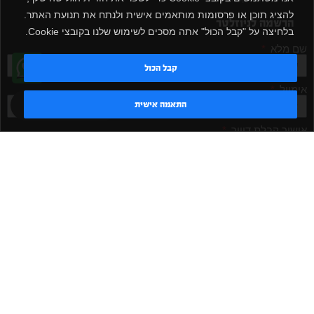
להציג תוכן או פרסומות מותאמים אישית ולנתח את תנועת האתר.
הרשמה לניוזלטר
בלחיצה על "קבל הכול" אתה מסכים לשימוש שלנו בקובצי Cookie.
שם מלא
קבל הכול
אימייל
טדי - נציג AI
התאמה אישית
אישור קבלת דיוור
מאשר/ת
שלח