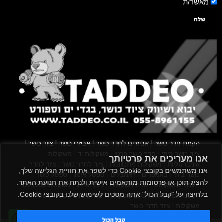
מאשר/ת
שלח
|
|
|
|
הקמת חדר כושר
אביזרים לחדר כושר
אביזרי כושר
ציוד כושר
|
|
|
ציוד כושר ביתי
חדר כושר פרטי
משקולות יד
משקולות
אנו מעריכים את פרטיותך
|
|
|
אוניברסליות
משקולות מתכווננות
ציוד לחדר כושר
ציוד לחדר
אנו משתמשים בקובצי Cookie כדי לשפר את חוויית הגלישה שלך,
|
|
|
|
|
כושר ביתי
באמפרים
דאמבלים
ספסל אימון
ספסל כושר
להציג תוכן או פרסומות מותאמים אישית ולנתח את תנועת האתר.
|
|
|
מעמד למשקולות
ספת משקולות
כלוב אימון
משקולת קטלבלס
בלחיצה על "קבל הכול" אתה מסכים לשימוש שלנו בקובצי Cookie.
|
|
|
|
|
סטנד למשקולות
כלוב משקולות
ציוד ספורט
ספת כושר
|
משקולות
ציוד חדרי כושר
קבל הכול