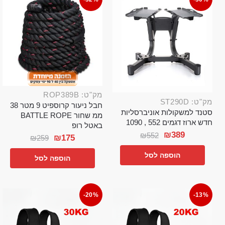
מק"ט: ROP389B
מק"ט: ST290D
חבל ניעור קרוספיט 9 מטר 38
סטנד למשקולות אוניברסליות
ממ שחור BATTLE ROPE
חדש ארוז דגמים 552 , 1090
באטל רופ
₪
389
₪
552
₪
175
₪
259
הוספה לסל
הוספה לסל
-20%
-13%