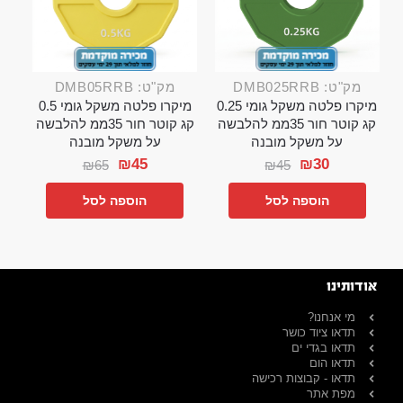
מק"ט: DMB025RRB
מק"ט: DMB05RRB
מיקרו פלטה משקל גומי 0.25
מיקרו פלטה משקל גומי 0.5
קג קוטר חור 35ממ להלבשה
קג קוטר חור 35ממ להלבשה
על משקל מובנה
על משקל מובנה
₪
45
₪
30
₪
65
₪
45
הוספה לסל
הוספה לסל
אודותינו
מי אנחנו?
תדאו ציוד כושר
תדאו בגדי ים
תדאו הום
תדאו - קבוצות רכישה
מפת אתר