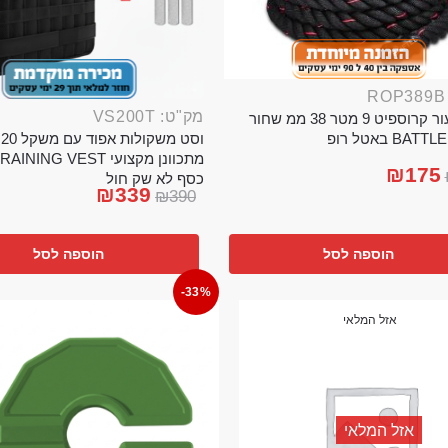
מק"ט: VS200T
חבל ניעור קרוספיט 9 מטר 38 ממ שחור
וס
BA באטל רופ
₪
175
כסף לא שק חול
₪
339
₪
390
הוספה לסל
הוספה לסל
-33%
אזל המלאי
אזל המלאי