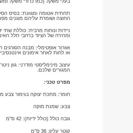
בעלי משקל (כמו כדורי משקל ומשקו
​תחתית אטומה ומגוונת: בסיס הס
החוצה ושומרת עליהם מוגנים מפנ
​ניידות ונוחות מרבית: כוללת שת
ומהירה של הציוד ברחבי חלל האימו
​אוורור אופטימלי: מבנה הסורגים 
או לחות לאחר אימונים אינטנסיביי
​עיצוב מינימליסטי מודרני: גוון נ
המגורים שלכם.
​מפרט טכני:
​חומר: מתכת יצוקה בגימור צבע מט
צבע: שמנת מוקה
​גובה כולל (כולל ידיות): 42 ס"מ
​קוטר עליון: 36 ס"מ