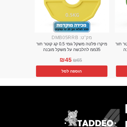
מק"ט: DMB05RRB
מי 0.25 קג קוטר חור
מיקרו פלטה משקל גומי 0.5 קג קוטר חור
35ממ להלבשה על משקל מובנה
₪
45
₪
65
הוספה לסל