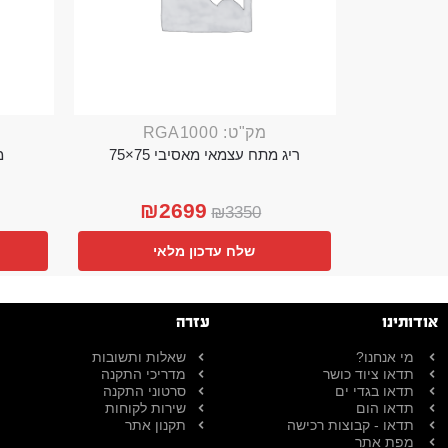
מק"ט: RGA1000
ריג מתח עצמאי מאסיבי 75×75
מ
₪
2699
₪
3350
שלח עדכון מלאי
אודותינו
עזרה
מי אנחנו?
שאלות ותשובות
תדאו ציוד כושר
מדריכי התקנה
תדאו בגדי ים
סרטוני התקנה
תדאו הום
שירות לקוחות
תדאו - קבוצות רכישה
תקנון אתר
מפת אתר