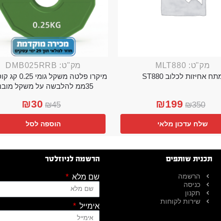
מק"ט: MLT880
מק"ט: DMB025RRB
תח אחיזות לכלוב ST880
מיקרו פלטה משקל גו
35ממ להלבשה על משקל מובנה
₪
30
₪
199
₪
45
₪
350
שלח עדכון מלאי
הוספה לסל
תכנית שותפים
הרשמה לניוזלטר
הרשמה
שם מלא
כניסה
תקנון
שירות לקוחות
אימייל