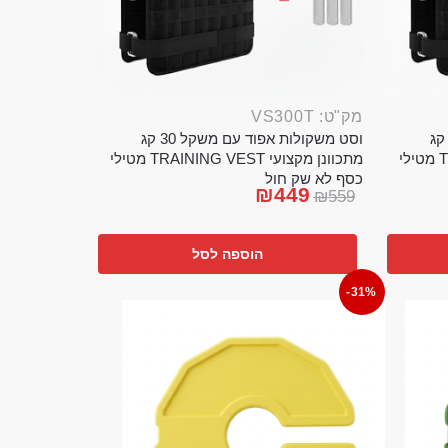
מק"ט: VS300T
ט משקולות אפוד עם משקל 20 קג
וסט משקולות אפוד עם משקל 30 קג
מתכוונן מקצועי TRAINING VEST מטילי
מתכוונן מקצועי TRAINING VEST מטילי
כסף לא שק חול
₪
449
₪
559
הוספה לסל
-31%