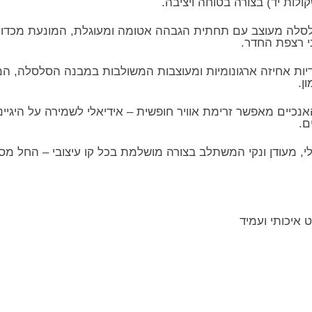
לות יד) בצורה בטוחה ויציבה.
לסלה מעוצב עם תחתית הגבהה אטומה ומעוגלת, המונעת מכדורי
י רצפת החדר.
י ידיות אחיזה ארגונומיות ומעוצבות המשולבות במבנה הסלסלה,
ן.
האנכיים מאפשר זרימת אוויר חופשית – אידיאלי לשמירה על היגיי
ם.
יטרלי, מעודן ונקי המשתלב בצורה מושלמת בכל קו עיצובי – החל מס
 איכותי ועמיד