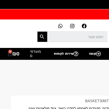
מועדפי
0
₪
0
קופה
שירות לקוחות
ם
BASKET30MT
דים
,
סטנדים לאחסון לחדרי כושר
,
ציוד פילאטיס ויוגה