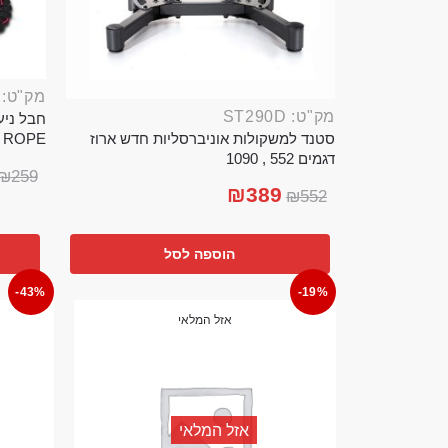
מק"ט: ROP389B
מק"ט: ST290D
סטנד למשקולות אוניברסליות חדש ארוז
TTLE ROPE
דגמים 552 , 1090
₪
259
₪
389
₪
552
הוספה לסל
-43%
-19%
אזל המלאי
אזל המלאי