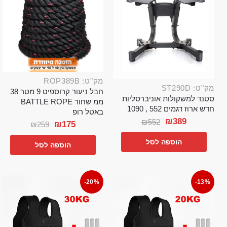
מק"ט: ROP389B
מק"ט: ST290D
חבל ניעור קרוספיט 9 מטר 38
סטנד למשקולות אוניברסליות
ממ שחור BATTLE ROPE
חדש ארוז דגמים 552 , 1090
באטל רופ
₪
389
₪
552
₪
175
₪
259
הוספה לסל
הוספה לסל
-20%
-13%