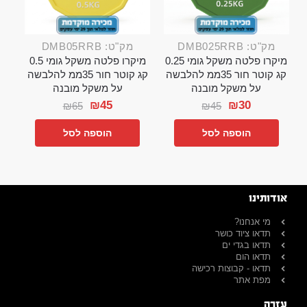
מק"ט: DMB025RRB
מק"ט: DMB05RRB
מיקרו פלטה משקל גומי 0.25
מיקרו פלטה משקל גומי 0.5
קג קוטר חור 35ממ להלבשה
קג קוטר חור 35ממ להלבשה
על משקל מובנה
על משקל מובנה
₪
45
₪
30
₪
65
₪
45
הוספה לסל
הוספה לסל
אודותינו
מי אנחנו?
תדאו ציוד כושר
תדאו בגדי ים
תדאו הום
תדאו - קבוצות רכישה
מפת אתר
עזרה