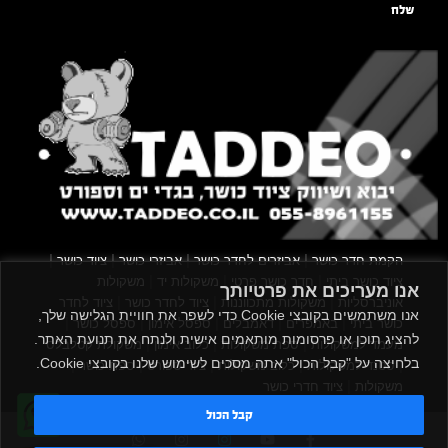
שלח
|
|
|
|
הקמת חדר כושר
אביזרים לחדר כושר
אביזרי כושר
ציוד כושר
|
|
|
ציוד כושר ביתי
חדר כושר פרטי
משקולות יד
משקולות
אנו מעריכים את פרטיותך
|
|
|
אוניברסליות
משקולות מתכווננות
ציוד לחדר כושר
ציוד לחדר
אנו משתמשים בקובצי Cookie כדי לשפר את חוויית הגלישה שלך,
|
|
|
|
|
כושר ביתי
באמפרים
דאמבלים
ספסל אימון
ספסל כושר
להציג תוכן או פרסומות מותאמים אישית ולנתח את תנועת האתר.
|
|
|
מעמד למשקולות
ספת משקולות
כלוב אימון
משקולת קטלבלס
בלחיצה על "קבל הכול" אתה מסכים לשימוש שלנו בקובצי Cookie.
|
|
|
|
|
סטנד למשקולות
כלוב משקולות
ציוד ספורט
ספת כושר
|
משקולות
ציוד חדרי כושר
קבל הכול