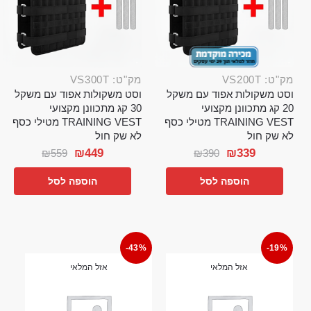
מק"ט: VS200T
מק"ט: VS300T
וסט משקולות אפוד עם משקל
וסט משקולות אפוד עם משקל
20 קג מתכוונן מקצועי
30 קג מתכוונן מקצועי
TRAINING VEST מטילי כסף
TRAINING VEST מטילי כסף
לא שק חול
לא שק חול
₪
449
₪
339
₪
559
₪
390
הוספה לסל
הוספה לסל
-43%
-19%
אזל המלאי
אזל המלאי