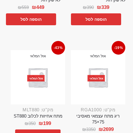
₪
449
₪
339
₪
559
₪
390
הוספה לסל
הוספה לסל
-43%
-19%
אזל המלאי
אזל המלאי
אזל המלאי
אזל המלאי
מק"ט: RGA1000
מק"ט: MLT880
ריג מתח עצמאי מאסיבי
מתח אחיזות לכלוב ST880
75×75
₪
199
₪
350
₪
2699
₪
3350