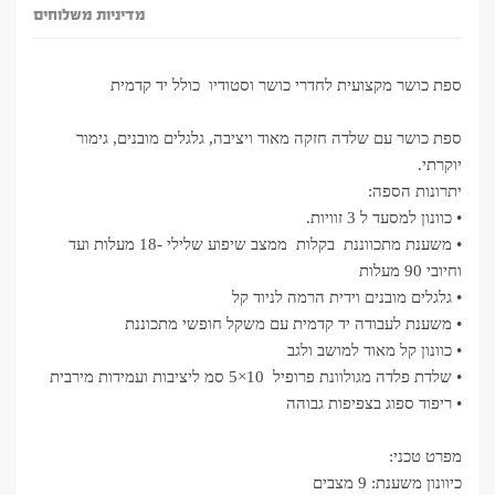
מדיניות משלוחים
ספת כושר מקצועית לחדרי כושר וסטודיו כולל יד קדמית
ספת כושר עם שלדה חזקה מאוד ויציבה, גלגלים מובנים, גימור
יוקרתי.
יתרונות הספה:
• כוונון למסעד ל 3 זוויות.
• משענת מתכווננת בקלות ממצב שיפוע שלילי -18 מעלות ועד
וחיובי 90 מעלות
• גלגלים מובנים וידית הרמה לניוד קל
• משענת לעבודה יד קדמית עם משקל חופשי מתכוננת
• כוונון קל מאוד למושב ולגב
• שלדת פלדה מגולוונת פרופיל 10×5 סמ ליציבות ועמידות מירבית
• ריפוד ספוג בצפיפות גבוהה
מפרט טכני:
כיוונון משענת: 9 מצבים