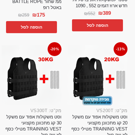
ממ שחור BATTLE ROPE
חדש ארוז דגמים 552 , 1090
באטל רופ
₪
389
₪
552
₪
175
₪
259
הוספה לסל
הוספה לסל
-20%
-13%
מק"ט: VS200T
מק"ט: VS300T
וסט משקולות אפוד עם משקל
וסט משקולות אפוד עם משקל
20 קג מתכוונן מקצועי
30 קג מתכוונן מקצועי
TRAINING VEST מטילי כסף
TRAINING VEST מטילי כסף
לא שק חול
לא שק חול