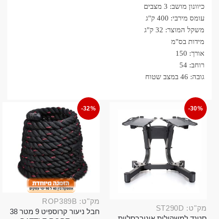
כיוונון מושב: 3 מצבים
עומס מירבי: 400 ק"ג
משקל המוצר: 32 ק"ג
מידות בס"מ
אורך: 150
רוחב: 54
גובה: 46 במצב שטוח
-32%
-30%
מק"ט: ROP389B
מק"ט: ST290D
חבל ניעור קרוספיט 9 מטר 38
סטנד למשקולות אוניברסליות