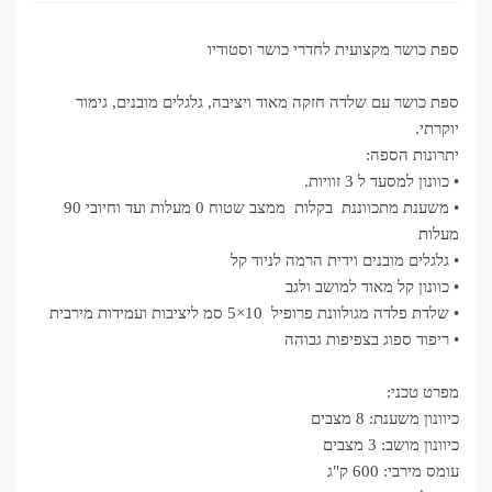
ספת כושר מקצועית לחדרי כושר וסטודיו
ספת כושר עם שלדה חזקה מאוד ויציבה, גלגלים מובנים, גימור
יוקרתי.
יתרונות הספה:
• כוונון למסעד ל 3 זוויות.
• משענת מתכווננת בקלות ממצב שטוח 0 מעלות ועד וחיובי 90
מעלות
• גלגלים מובנים וידית הרמה לניוד קל
• כוונון קל מאוד למושב ולגב
• שלדת פלדה מגולוונת פרופיל 10×5 סמ ליציבות ועמידות מירבית
• ריפוד ספוג בצפיפות גבוהה
מפרט טכני:
כיוונון משענת: 8 מצבים
כיוונון מושב: 3 מצבים
עומס מירבי: 600 ק"ג