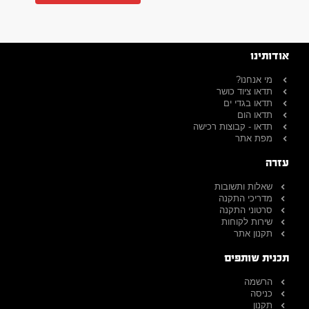
אודותינו
מי אנחנו?
תדאו ציוד כושר
תדאו בגדי ים
תדאו הום
תדאו - קבוצות רכישה
מפת אתר
עזרה
שאלות ותשובות
מדריכי התקנה
סרטוני התקנה
שירות לקוחות
תקנון אתר
תכנית שותפים
הרשמה
כניסה
תקנון