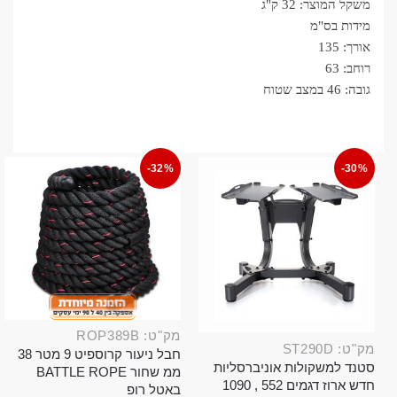
משקל המוצר: 32 ק"ג
מידות בס"מ
אורך: 135
רוחב: 63
גובה: 46 במצב שטוח
-32%
-30%
מק"ט: ROP389B
מק"ט: ST290D
חבל ניעור קרוספיט 9 מטר 38
סטנד למשקולות אוניברסליות
ממ שחור BATTLE ROPE
חדש ארוז דגמים 552 , 1090
באטל רופ