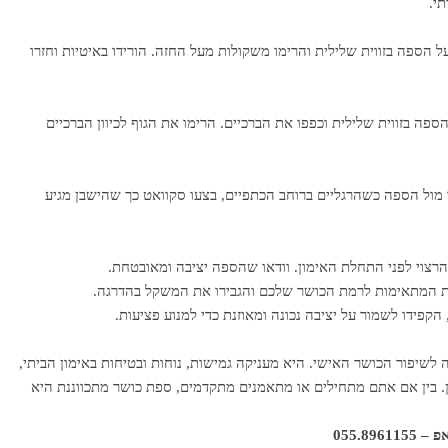
י.
ל הספה בזווית שלילית והרימו משקולות מעל החזה. הורידו באיטיות וחזרו
הספה בזווית שלילית וכפפו את הברכיים. הרימו את הגוף לכיוון הברכיים
דו מול הספה כשהרגליים ברוחב הכתפיים, בצעו סקוואט כך שהישבן מגיע
רצוי לפני התחלת האימון. וודאו שהספה יציבה ומאובטחת.
המתאימות לרמת הכושר שלכם והגבירו את המשקל בהדרגה.
הקפידו לשמור על יציבה נכונה ומאוזנת כדי למנוע פציעות.
 לשיפור הכושר האישי. היא מעניקה גמישות, נוחות ובטיחות באימון הביתי,
 בין אם אתם מתחילים או מתאמנים מתקדמים, ספת כושר מתכווננת היא
055.89