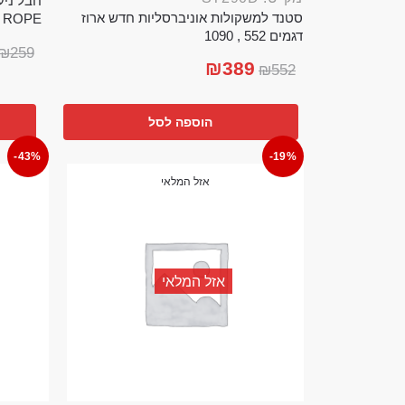
סטנד למשקולות אוניברסליות חדש ארוז
TTLE ROPE
דגמים 552 , 1090
₪
259
₪
389
₪
552
הוספה לסל
-43%
-19%
אזל המלאי
אזל המלאי