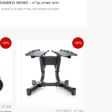
תדאו ספורט בע"מ – TADDEO SPORT
התמונות הן להמחשה בלבד, אחריות לשנה על כל המוצרים. 
-32%
-30%
מק"ט: ROP389B
מק"ט: ST290D