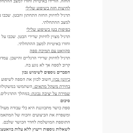
החזה. הורידו באיטיות וחזרו למצב ההתחלת
לחיצות חזה בשיפוע שלילי
תרגיל לחיזוק החזה התחתון והבטן. שכבו ע
למצב ההתחלתי.
כפיפות בטן בשיפוע שלילי
תרגיל מצוין לחיזוק שרירי הבטן. שכבו על 
וחזרו באיטיות למצב ההתחלתי.
סקוואט עם תמיכת ספה
תרגיל לחיזוק שרירי הרגליים והישבן. עמ
קרוב לספה אך לא נוגע בה.
הסברים נוספים לשימוש נכון
כיוונון נכון:
חשוב לכוון את הספה לשיפוע ה
בחירת משקל מתאים:
השתמשו במשקולות 
שמירה על יציבה נכונה:
במהלך התרגילים, 
סיכום
ספת כושר מתכווננת היא כלי עבודה מעולה
ומשפרת את הביצועים והכוח של המתאמן.
התוספת המושלמת לחדר הכושר שלכם.
לשאלות נוספות וייעוץ ללא עלות בוואטצאפ – 61155