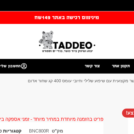
מינימום רכישה באתר 149שח
תקנון אתר
צור קשר
החשבון שלי
קצועית עם שיפוע שלילי וחיובי עומס 400 קג שחור אדום
ע!
פריט בהזמנה מיוחדת במחיר מיוחד - זמני אספקה בין 40 ל 90 ימי עסקים צור קשר 58961155
מק"ט
BNC800R
קטגוריות
ס