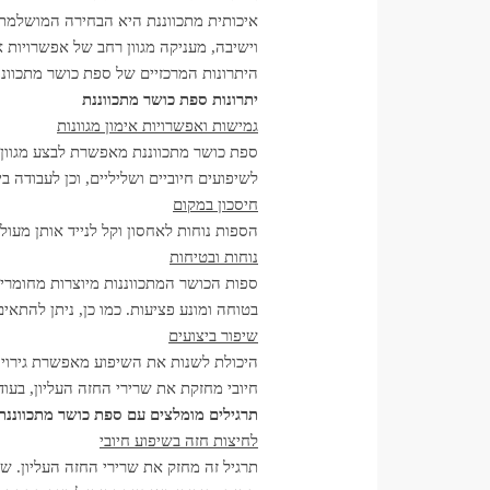
איכותית מתכווננת היא הבחירה המושלמת. 
וישיבה, מעניקה מגוון רחב של אפשרויות 
היתרונות המרכזיים של ספת כושר מתכווננת
יתרונות ספת כושר מתכווננת
גמישות ואפשרויות אימון מגוונות
ספת כושר מתכווננת מאפשרת לבצע מגוון 
לשיפועים חיוביים ושליליים, וכן לעבוד
חיסכון במקום
הספות נוחות לאחסון וקל לנייד אותן מעול
נוחות ובטיחות
ספות הכושר המתכווננות מיוצרות מחומרים
בטוחה ומונע פציעות. כמו כן, ניתן להתאי
שיפור ביצועים
היכולת לשנות את השיפוע מאפשרת גירוי 
חיובי מחזקת את שרירי החזה העליון, בעו
תרגילים מומלצים עם ספת כושר מתכווננת
לחיצות חזה בשיפוע חיובי
תרגיל זה מחזק את שרירי החזה העליון. שכ