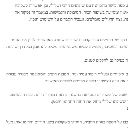
ספת כושר מתכווננת עם שיפועים חיובי ושלילי, וכן אפשרות לשכיבה
אימון ומסייעת בשיפור הכוח, הסיבולת והגמישות. במאמר זה נסקור את
, נציג תרגילים מומלצים, ונעביר הסברים על השימוש הנכון.
רחב של תרגילים עבור קבוצות שרירים שונות. האפשרות לכוון את הספה
ה בישיבה ובשכיבה, מעניקה למשתמש גמישות מלאה להתאמן בכל דרך שיבחר.
ה בעיקר גם לחללים קטנים.
 איכותיים ובעלות ריפוד עמיד ונוח. המבנה היציב והמאובטח מבטיח עבודה
ם את גובה והשיפוע בצורה מדויקת לצרכים האישיים.
שונה של השרירים ומסייעת בהשגת תוצאות מהירות יותר. עבודה בשיפוע
ד ששיפוע שלילי מחזק את החזה התחתון והבטן.
בו על הספה בזווית חיובית, החזיקו משקולות בשני הידיים והרימו אותן מעל