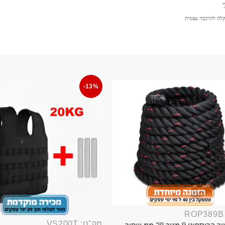
קלה להרכבה עצמית
-13%
מק"ט: VS200T