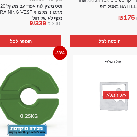
חבל ניעור קרוספיט 9 מטר 38 ממ שחור
וס
BA באטל רופ
₪
175
כסף לא שק חול
₪
339
₪
390
הוספה לסל
הוספה לסל
-33%
אזל המלאי
אזל המלאי