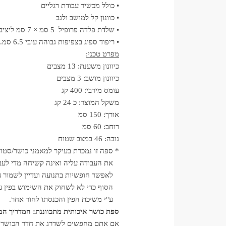
• כולל מכשיר עבודת רגליים
• כוונון קל למושב ולגב
• שלדת פלדה פרופיל 5 סמ × 7 סמ ליציבות ועמידות מירבית
• ריפוד ספוג בצפיפות גבוהה עובי 6.5 סמ.
מפרט טכני:
כיוונון משענת: 13 מצבים
כיוונון מושב: 3 מצבים
עומס מירבי: 400 קג
משקל המוצר: כ 24 קג
אורך: 150 סמ
רוחב: 60 סמ
גובה: 46 במצב שטוח
* ספה זו נמכרת בעיקר למאמני כושר/סטוד
את העבודה עליה ואינה קשיחה מדי לעבודה
לאפשר חופשיות בתנועה ועדיין לשמור על
הסוף כדי לא לשחוק את השימוש בפין ע
ע"י משיכת הפין והכנסתו לחור אחר.
ספת כושר איכותית מתכווננת: המדריך ה
אם אתם מחפשים לשדרג את חדר הכושר הב