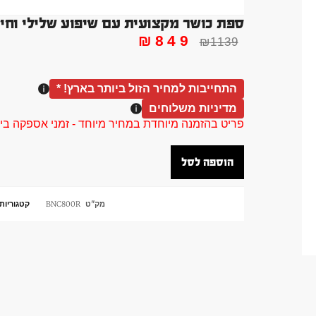
ספת כושר מקצועית עם שיפוע שלילי וחיובי עומס 400 ק
₪
849
₪
1139
התחייבות למחיר הזול ביותר בארץ! *
מדיניות משלוחים
פריט בהזמנה מיוחדת במחיר מיוחד - זמני אספקה בין 40 ל 90 ימי עסקים צור קשר 58961155
הוספה לסל
מק"ט
BNC800R
קטגוריות