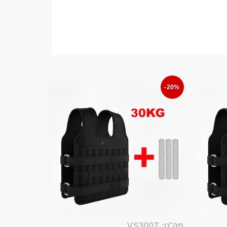
-20%
מק"ט: VS300T