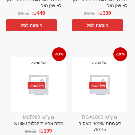
לא שק חול
לא שק חול
₪
449
₪
339
₪
559
₪
390
הוספה לסל
הוספה לסל
-43%
-19%
אזל המלאי
אזל המלאי
אזל המלאי
אזל המלאי
מק"ט: RGA1000
מק"ט: MLT880
ריג מתח עצמאי מאסיבי
מתח אחיזות לכלוב ST880
75×75
₪
199
₪
350