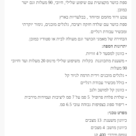
ספת כושר מקצועית עם שיפוע שלילי, חיובי, 90 מעלות וגם ישר
כמובן.
צבע ורוד מהמם ומיוחד , בבלעדיות בארץ
ספת כושר עם שלדה חזקה ויציבה, גלגלים מובנים, גימור יוקרתי
ומכשיר עבודת רגליים.
הבחירה של מאמני הכושר וגם מעולה לבית או סטודיו כמובן.
יתרונות הספה:
• כוונון למסעד ל 4 זוויות.
• משענת מתכווננת בקלות משיפוע שלילי מינוס 20 מעלות ועד וחיובי
90 מעלות
• גלגלים מובנים וידית הרמה לניוד קל
• כולל מכשיר עבודת רגליים
• כוונון קל למושב ולגב
• שלדת פלדה פרופיל 5 סמ על 7 סמ ליציבות ועמידות מירבית
• ריפוד ספוג בצפיפות גבוהה עובי 6.5 סמ.
מפרט טכני:
כיוונון משענת: 13 מצבים
כיוונון מושב: 4 מצבים
עומס מירבי: 400 קג