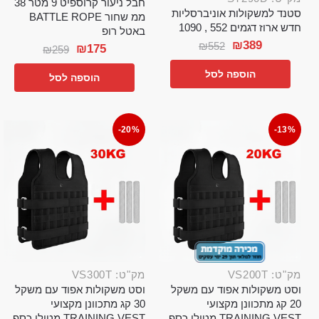
חבל ניעור קרוספיט 9 מטר 38
סטנד למשקולות אוניברסליות
ממ שחור BATTLE ROPE
חדש ארוז דגמים 552 , 1090
באטל רופ
₪
389
₪
552
₪
175
₪
259
הוספה לסל
הוספה לסל
-20%
-13%
מק"ט: VS200T
מק"ט: VS300T
וסט משקולות אפוד עם משקל
וסט משקולות אפוד עם משקל
20 קג מתכוונן מקצועי
30 קג מתכוונן מקצועי
TRAINING VEST מטילי כסף
TRAINING VEST מטילי כסף