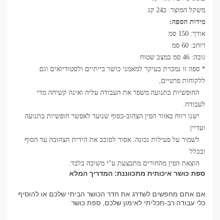
משקל המוצר: כ24 קג
מידות הספה:
אורך: 150 סמ
רוחב: 60 סמ
גובה: 46 סמ במצב שטוח
* ספה זו נמכרת בעיקר למאמני כושר בייתיים ולסטודיואים וגם
ללקוחות פרטיים,
החופשיות בתנועה משפר את העבודה עליה ואינה קשיחה מדי
לעבודה.
ישנו רווח באזור הפין הצהוב-כסוף שנועד לאפשר חופשיות בתנועה
ועדיין
לשמור על פעילות נכונה. אסור לסובב את הידית הצהובה עד הסוף
ובכלל
הוצאת הפין מהחורים מתבצעת ע"י משיכה בלבד.
ספת כושר איכותית מתכווננת: המדריך המלא
אם אתם מחפשים לשדרג את חדר הכושר הביתי שלכם או להוסיף
כלי עבודה רב-תכליתי לאימון שלכם, ספת כושר