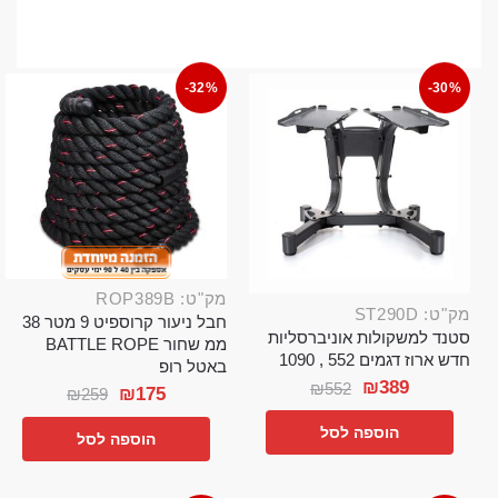
-32%
-30%
מק"ט: ROP389B
מק"ט: ST290D
חבל ניעור קרוספיט 9 מטר 38
סטנד למשקולות אוניברסליות
ממ שחור BATTLE ROPE
חדש ארוז דגמים 552 , 1090
באטל רופ
₪
389
₪
552
₪
175
₪
259
הוספה לסל
הוספה לסל