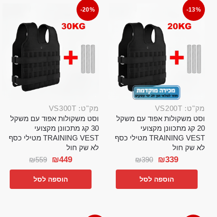
-20%
-13%
מק"ט: VS200T
מק"ט: VS300T
וסט משקולות אפוד עם משקל
וסט משקולות אפוד עם משקל
20 קג מתכוונן מקצועי
30 קג מתכוונן מקצועי
TRAINING VEST מטילי כסף
TRAINING VEST מטילי כסף
לא שק חול
לא שק חול
₪
449
₪
339
₪
559
₪
390
הוספה לסל
הוספה לסל