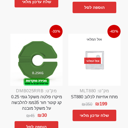
שלח עדכון מלאי
הוספה לסל
-33%
-43%
אזל המלאי
אזל המלאי
מק"ט: MLT880
מק"ט: DMB025RRB
מתח אחיזות לכלוב ST880
מיקרו פלטה משקל גומי 0.25
קג קוטר חור 35ממ להלבשה
₪
199
₪
350
על משקל מובנה
₪
30
₪
45
שלח עדכון מלאי
הוספה לסל