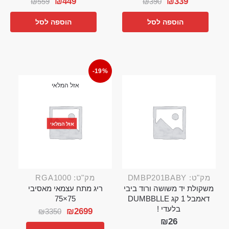
₪
449
₪
339
₪
559
₪
390
הוספה לסל
הוספה לסל
-19%
אזל המלאי
אזל המלאי
מק"ט: DMBP201BABY
מק"ט: RGA1000
משקולת יד משושה ורוד ביבי
ריג מתח עצמאי מאסיבי
דאמבל 1 קג DUMBBLLE
75×75
בלעדי !
₪
2699
₪
3350
₪
26