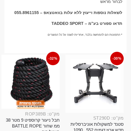
לבחור מראש
לשאלות נוספות וייעוץ ללא עלות בוואטצאפ – 055.8961155
תדאו ספורט בע”מ – TADDEO SPORT
* התמונות הם להמחשה בלבד, אחריות לשנה על כל המוצרים
-32%
-30%
מק"ט: ROP389B
מק"ט: ST290D
חבל ניעור קרוספיט 9 מטר 38
סטנד למשקולות אוניברסליות
ממ שחור BATTLE ROPE
חדש ארוז דגמים 552 , 1090