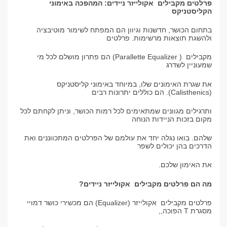
פרלטים מקבילים אקולייזר ניידים: המהפכה באימוני
הקליסטניקס
בתחום הכושר, חדשנות וגיוון הם המפתח לשימור מוטיבציה
ולהשגת תוצאות מרשימות. פרלטים
מקבילים ( Parallette Equalizer) הם פתרון מושלם לכל מי
שמעוניין לשדרג
את שגרת האימונים שלו, במיוחד באימוני קליסטניקס
(Calisthenics). הם כוללים יתרונות רבים
ותרגילים מגוונים שמתאימים לכל רמות הכושר, וניתן לקחתם לכל
מקום בזכות הניידות הנוחה
שלהם. בואו נגלה יחד את עולמם של הפרלטים המתכווננים ואת
הדרכים בהן יכולים לשפר
את האימון שלכם.
מה הם פרלטים מקבילים אקולייזר ניידים?
פרלטים מקבילים אקולייזר (Equalizer) הם מכשירי כושר דמויי
מסגרת T הפוכה,
,