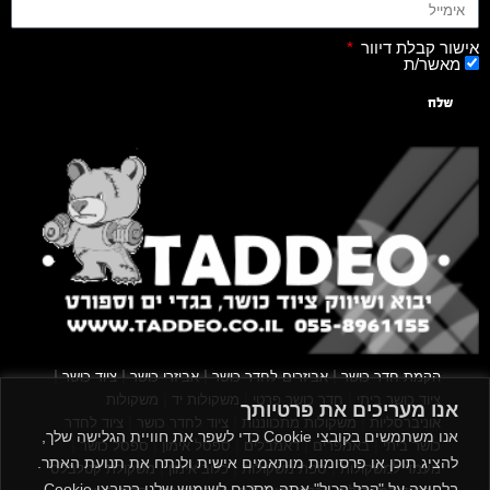
אישור קבלת דיוור
מאשר/ת
שלח
|
|
|
|
הקמת חדר כושר
אביזרים לחדר כושר
אביזרי כושר
ציוד כושר
|
|
|
ציוד כושר ביתי
חדר כושר פרטי
משקולות יד
משקולות
אנו מעריכים את פרטיותך
|
|
|
אוניברסליות
משקולות מתכווננות
ציוד לחדר כושר
ציוד לחדר
אנו משתמשים בקובצי Cookie כדי לשפר את חוויית הגלישה שלך,
|
|
|
|
|
כושר ביתי
באמפרים
דאמבלים
ספסל אימון
ספסל כושר
להציג תוכן או פרסומות מותאמים אישית ולנתח את תנועת האתר.
|
|
|
מעמד למשקולות
ספת משקולות
כלוב אימון
משקולת קטלבלס
בלחיצה על "קבל הכול" אתה מסכים לשימוש שלנו בקובצי Cookie.