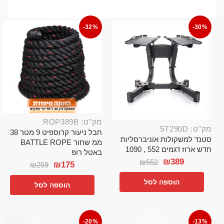
-32%
-30%
מק"ט: ROP389B
מק"ט: ST290D
חבל ניעור קרוספיט 9 מטר 38
סטנד למשקולות אוניברסליות
ממ שחור BATTLE ROPE
חדש ארוז דגמים 552 , 1090
באטל רופ
₪
389
₪
552
₪
175
₪
259
הוספה לסל
הוספה לסל
-20%
-13%