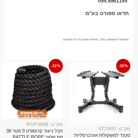
055.8961155
תדאו ספורט בע"מ
התמונות להמחשה בלבד, אחריות לשנה על כל המוצרים
-32%
-30%
מק"ט: ROP389B
מק"ט: ST290D
חבל ניעור קרוספיט 9 מטר 38
סטנד למשקולות אוניברסליות
ממ שחור BATTLE ROPE