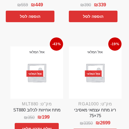
₪
449
₪
339
₪
559
₪
390
הוספה לסל
הוספה לסל
-43%
-19%
אזל המלאי
אזל המלאי
אזל המלאי
אזל המלאי
מק"ט: RGA1000
מק"ט: MLT880
ריג מתח עצמאי מאסיבי
מתח אחיזות לכלוב ST880
75×75
₪
199
₪
350
₪
2699
₪
3350
שלח עדכון מלאי