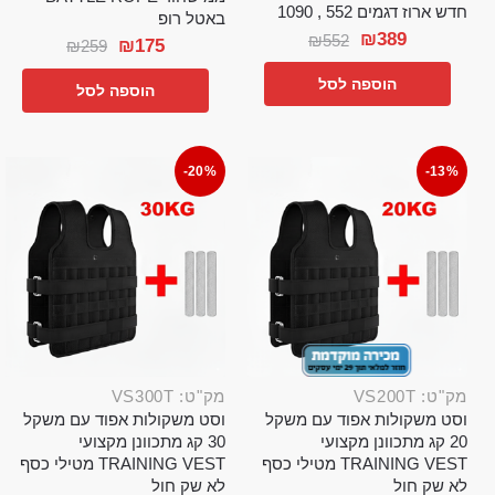
חדש ארוז דגמים 552 , 1090
באטל רופ
₪
389
₪
552
₪
175
₪
259
הוספה לסל
הוספה לסל
-20%
-13%
מק"ט: VS200T
מק"ט: VS300T
וסט משקולות אפוד עם משקל
וסט משקולות אפוד עם משקל
20 קג מתכוונן מקצועי
30 קג מתכוונן מקצועי
TRAINING VEST מטילי כסף
TRAINING VEST מטילי כסף
לא שק חול
לא שק חול