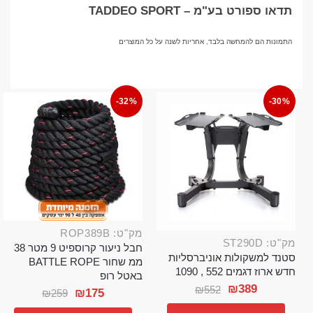
תדאו ספורט בע"מ – TADDEO SPORT
התמונות הם להמחשה בלבד, אחריות לשנה על כל המוצרים
-32%
-30%
מק"ט: ROP389B
מק"ט: ST290D
חבל ניעור קרוספיט 9 מטר 38
סטנד למשקולות אוניברסליות
ממ שחור BATTLE ROPE
חדש ארוז דגמים 552 , 1090
באטל רופ
₪
389
₪
552
₪
175
₪
259