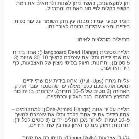
והן למקצוענים, כאשר ניתן לשנות ולהתאים את רמת
הקושי בקלות לפי סוג האחיזה והתרגיל.
​חומר טבעי ועמיד: מבנה עץ חזק השומר על עור כפות
הידיים ומציע עמידות גבוהה לאורך זמן.
​תרגילים מומלצים לאימון
​תלייה פסיבית (Hangboard Dead Hangs): אחזו בידית
עם שתי ידיים ותלו את עצמכם למשך 10–30 שניות (3–
5 סטים). יתרונות: חיזוק בסיסי מצוין של האצבעות, כף
היד והזרועות.
​עליות מתח (Pull-Ups): אחזו בידית עם שתי ידיים
ומשכו את גופכם כלפי מעלה עד שהסנטר עובר את קו
האחיזה (3 סטים של 5–10 חזרות). יתרונות: בניית כוח
מתפרץ בזרועות, בגב העליון ובכתפיים.
​תלייה על יד אחת (One-Armed Hangs): למתקדמים –
אחזו בידית עם יד אחת בלבד ותלו את עצמכם למשך
5–10 שניות, לאחר מכן החליפו ידיים (3 סטים לכל יד).
יתרונות: חיזוק ממוקד ואיזון כוח בין שתי הידיים.
​גלגולי אצבעות (Finger Rolls): הניחו רק את קצות