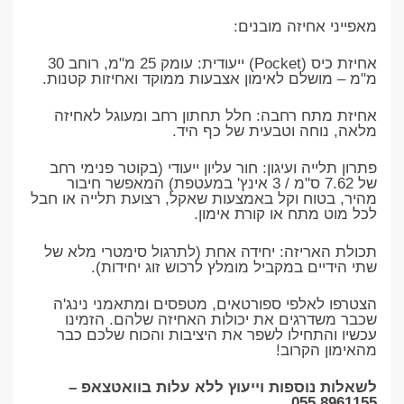
​מאפייני אחיזה מובנים:
​אחיזת כיס (Pocket) ייעודית: עומק 25 מ"מ, רוחב 30
מ"מ – מושלם לאימון אצבעות ממוקד ואחיזות קטנות.
​אחיזת מתח רחבה: חלל תחתון רחב ומעוגל לאחיזה
מלאה, נוחה וטבעית של כף היד.
​פתרון תלייה ועיגון: חור עליון ייעודי (בקוטר פנימי רחב
של 7.62 ס"מ / 3 אינץ' במעטפת) המאפשר חיבור
מהיר, בטוח וקל באמצעות שאקל, רצועת תלייה או חבל
לכל מוט מתח או קורת אימון.
​תכולת האריזה: יחידה אחת (לתרגול סימטרי מלא של
שתי הידיים במקביל מומלץ לרכוש זוג יחידות).
​הצטרפו לאלפי ספורטאים, מטפסים ומתאמני נינג'ה
שכבר משדרגים את יכולות האחיזה שלהם. הזמינו
עכשיו והתחילו לשפר את היציבות והכוח שלכם כבר
מהאימון הקרוב!
לשאלות נוספות וייעוץ ללא עלות בוואטצאפ –
055.8961155