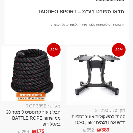
תדאו ספורט בע"מ – TADDEO SPORT
התמונות הם להמחשה בלבד, אחריות לשנה על כל המוצרים
-32%
-30%
מק"ט: ROP389B
מק"ט: ST290D
חבל ניעור קרוספיט 9 מטר 38
סטנד למשקולות אוניברסליות
ממ שחור BATTLE ROPE
חדש ארוז דגמים 552 , 1090
באטל רופ
₪
389
₪
552
₪
175
₪
259