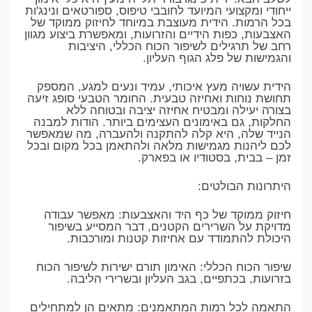
ייחודי ומקצועי המיועד לחובבי טיפוס, ספורטאים ונינג'ות
בכל הרמות. הידית מעוצבת במיוחד לחיזוק ממוקד של
האצבעות, כפות הידיים והזרועות, ומאפשרת ביצוע מגוון
רחב של תרגילים לשיפור הכוח הכללי, היציבות
והגמישות של פלג הגוף העליון.
​הידית עשויה מעץ איכותי, עמיד ונעים למגע, המספק
תחושת נוחות ואחיזה טבעית. החומר הטבעי סופג זיעה
בצורה יעילה ומבטיח אחיזה יציבה ובטוחה ללא
החלקות, גם באימונים העצימים ביותר. הודות למבנה
הנייד שלה, היא קלה להתקנה ולהעברה, מה שמאפשר
לכם ליהנות מגמישות מלאה ולהתאמן בכל מקום ובכל
זמן – בבית, בסטודיו או בפארק.
​היתרונות הבולטים:
​חיזוק ממוקד של כף היד והאצבעות: מאפשר עבודה
מדויקת על השרירים הקטנים, דבר המסייע בשיפור
היכולת להתמודד עם אחיזות קטנות ומורכבות.
​שיפור הכוח הכללי: האימון תורם ישירות לשיפור הכוח
בזרועות, בכתפיים, בגב העליון ובשרירי הליבה.
​התאמה לכל רמות המתאמנים: מתאים הן למתחילים