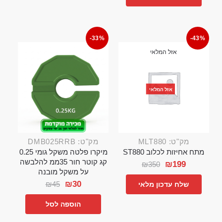
-33%
-43%
אזל המלאי
אזל המלאי
מק"ט: MLT880
מק"ט: DMB025RRB
מתח אחיזות לכלוב ST880
מיקרו פלטה משקל גומי 0.25
קג קוטר חור 35ממ להלבשה
₪
199
₪
350
על משקל מובנה
₪
30
₪
45
שלח עדכון מלאי
הוספה לסל