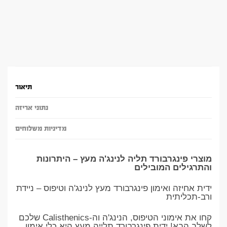
תיאור
נתוני אריזה
מדיניות משלוחים
מוצרי פינגרבורד תליה לנינג'ה מעץ – היתרונות
והתרגילים המובילים
​ידית אחיזה ואימון פינגרבורד מעץ לנינג'ה וטיפוס – ניידת
ורב-תכליתית
​קחו את אימוני הטיפוס, הנינג'ה וה-Calisthenics שלכם
לשלב הבא! ידית פינגרבורד תלייה מעץ היא כלי אימון