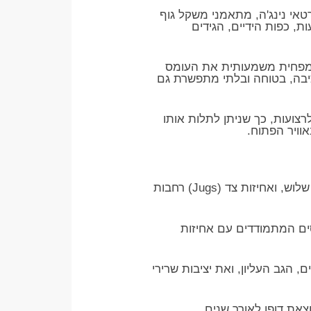
וס, ספורטאי נינג'ה, מתאמני משקל גוף
, כפות הידיים, הגידים
 ומפחית משמעותית את העומס
יציבה, בטוחה ובלתי מתפשרת גם
בנים לרצועות, כך שניתן לתלות אותו
וויר הפתוח.
מגוון עומקים ואחיזות בלוח אחד: כולל שקעים בטווח עומקים רחב, חריצים לאצבע אחת, שתיים או שלוש, ואחיזות צד (Jugs) רחבות
סים המתמודדים עם אחיזות
 הגב העליון, ואת יציבות שרירי
צאת דופן לאורך שנים.