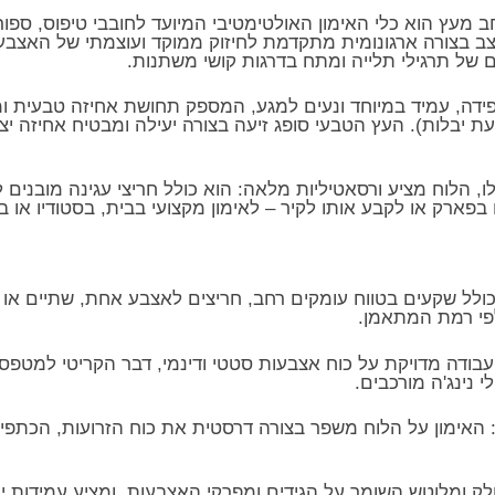
ינגרבורד (Hangboard) הרחב מעץ הוא כלי האימון האולטימטיבי המיועד לחובבי טיפ
 בצורה ארגונומית מתקדמת לחיזוק ממוקד ועוצמתי של האצבעות
ום של תרגילי תלייה ומתח בדרגות קושי משתנות.
פידה, עמיד במיוחד ונעים למגע, המספק תחושת אחיזה טבעית
יעת יבלות). העץ הטבעי סופג זיעה בצורה יעילה ומבטיח אחיזה 
ה-Portable החכם שלו, הלוח מציע ורסאטיליות מלאה: הוא כולל חריצי עגינה מו
בפארק או לקבע אותו לקיר – לאימון מקצועי בבית, בסטודיו או בא
פי רמת המתאמן.
עבודה מדויקת על כוח אצבעות סטטי ודינמי, דבר הקריטי למטפ
: האימון על הלוח משפר בצורה דרסטית את כוח הזרועות, הכתפיים,
לק ומלוטש השומר על הגידים ומפרקי האצבעות, ומציע עמידות יו