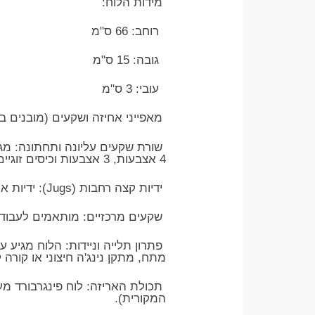
מידות הלוח:
רוחב: 66 ס"מ
גובה: 15 ס"מ
עובי: 3 ס"מ
מאפייני אחיזה ושקעים (מובנים בל
שורת שקעים עליונה ותחתונה: מגו
4 אצבעות, 3 אצבעות וכיסים זוגיים).
ידיות קצה רחבות (Jugs): ידיות אחיזה מעוגלות ונוחות במיוחד בקצוות הלוח למתח קלאסי או למנוחה אקטיבית.
שקעים מרכזיים: מותאמים לעבודה 
פתרון תלייה וניידות: הלוח מגיע 
מתח, מתקן נינג'ה חיצוני או קורה
המקורית).