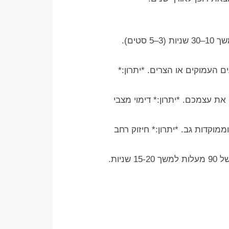
תלייה פסיבית / אקטיבית (Dead Hangs): אחזו בשקעים המתאימים לרמתכם ותלו את עצמכם למשך 10–30 שניות (3–5 סטים).
וקמות בשקעים העמוקים או הצרים. *יתרון:*
אתגר, ותלו את עצמכם. *יתרון:* דימוי מצבי
מוקדות גב. *יתרון:* חיזוק רחב
תליית בטן / הרמת רגליים (L-Hangs): תלו את עצמכם על הלוח תוך הרמת הרגליים קדימה בזווית של 90 מעלות למשך 15-20 שניות.