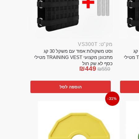
מק"ט: VS300T
ט משקולות אפוד עם משקל 20 קג
וסט משקולות אפוד עם משקל 30 קג
מתכוונן מקצועי TRAINING VEST מטילי
מתכוונן מקצועי TRAINING VEST מטילי
כסף לא שק חול
₪
449
₪
559
הוספה לסל
-31%