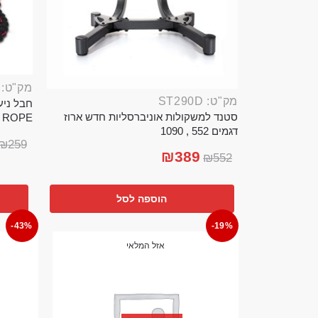
מק"ט: ROP389B
מק"ט: ST290D
סטנד למשקולות אוניברסליות חדש ארוז
TTLE ROPE
דגמים 552 , 1090
₪
259
₪
389
₪
552
הוספה לסל
-43%
-19%
אזל המלאי