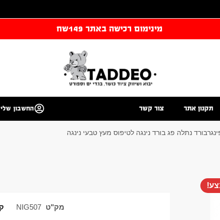
מינימום רכישה באתר 149שח
תקנון אתר
צור קשר
החשבון שלי
ינגרבורד נתלה פג בורד נינגה לטיפוס מעץ טבעי נינגה
ע!
מק"ט
NIG507
ק