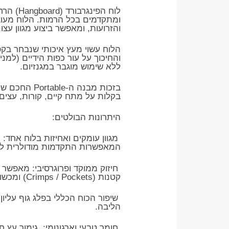
לוח הפ
ומתקדמים בכל הרמות. הלוח מעוצב
והזרועות, ומאפשר ביצוע מגוון עצ
הלוח עשוי מעץ איכותי שנבחר בק
והחיכוך על עור כפות הידיים (למנ
ללא שימוש מוגבר במגנזיום.
בזכות מבנה 
בקלות על מתח קיים, קורות, עצים 
היתרונות הבולטים:
המאפשרות התקדמות מודולרית ל
חיזוק ממוקד ופרוגרסיבי: מאפשר 
קטנות (Crimps / Pockets) ומכשולי נינג'ה מורכבים.
שיפור הכוח הכללי בפלג גוף עליון
הליבה.
חומר טבעי וארגונומי: גימור עץ ח