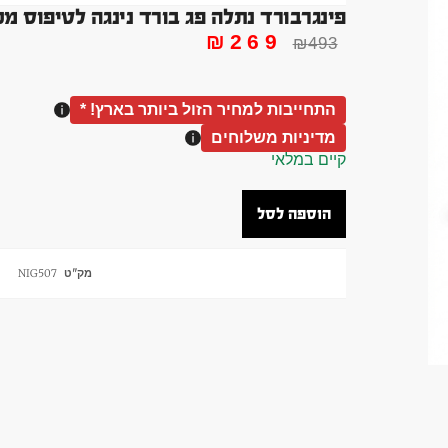
פינגרבורד נתלה פג בורד נינגה לטיפוס מע
₪
269
₪
493
התחייבות למחיר הזול ביותר בארץ! *
מדיניות משלוחים
קיים במלאי
הוספה לסל
מק"ט
NIG507