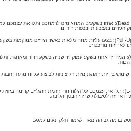
זוק הגידים באצבעות ובכפות הידיים.
עליות מתח באחיזות משתנות (Pull-Ups): בצעו עליות מתח מלאות כאשר הידיים ממ
 לאחיזות מורכבות.
אימון תלייה מדורג (Offset Hangs): הניחו יד אחת בשקע עמוק ויד שנייה בשקע רדוד ומ
הכוח.
ימוש בידיות הארגונומיות הקיצוניות לביצוע עליות מתח רחבות ומ
כוח אחיזה לסיבולת שרירי הבטן והליבה.
וטש ברמה גבוהה מאוד לגימור חלק ונעים למגע.