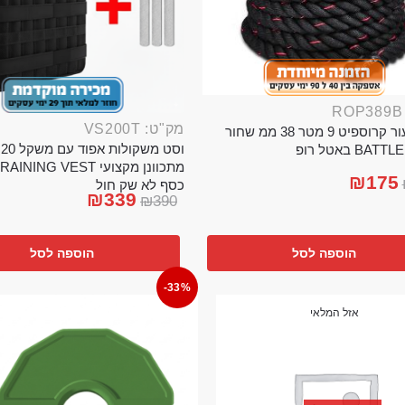
מק"ט: VS200T
חבל ניעור קרוספיט 9 מטר 38 ממ שחור
וס
BA באטל רופ
₪
175
כסף לא שק חול
₪
339
₪
390
הוספה לסל
הוספה לסל
-33%
אזל המלאי