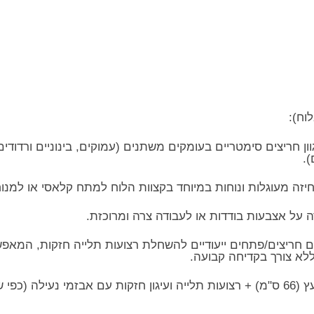
וח):
ון חריצים סימטריים בעומקים משתנים (עמוקים, בינוניים ורדוד
על אצבעות בודדות או לעבודה צרה ומרוכזת.
עם חריצים/פתחים ייעודיים להשחלת רצועות תלייה חזקות, המאפש
 ללא צורך בקדיחה קבועה.
תכולת האריזה: לוח פינגרבורד מעץ (66 ס"מ) + רצועות תלייה ועיגון חזקות עם אבזמי 