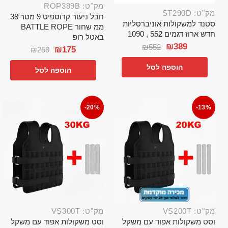
מק"ט: ROP389B
מק"ט: ST290D
חבל ניעור קרוספיט 9 מטר 38
סטנד למשקולות אוניברסליות
ממ שחור BATTLE ROPE
חדש ארוז דגמים 552 , 1090
באטל רופ
₪
389
₪
552
₪
175
₪
259
הוספה לסל
הוספה לסל
-20%
-13%
מק"ט: VS200T
מק"ט: VS300T
וסט משקולות אפוד עם משקל
וסט משקולות אפוד עם משקל