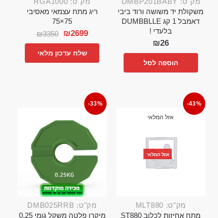
מק"ט: DMBP201BABY
מק"ט: RGA1000
משקולת יד משושה ורוד ביבי
ריג מתח עצמאי מאסיבי
דאמבל 1 קג DUMBBLLE
75×75
בלעדי !
₪
2699
₪
3350
₪
26
שלח עדכון מלאי
הוספה לסל
-33%
-43%
אזל המלאי
אזל המלאי
מק"ט: MLT880
מק"ט: DMB025RRB
מתח אחיזות לכלוב ST880
מיקרו פלטה משקל גומי 0.25