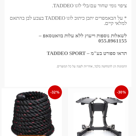
ציפוי גומי שחור עם/בלי לוגו TADDEO.
* על הבאמפרים יתכן כיתוב לוגו TADDEO בצבע לבן בהתאם
למלאי קיים.
לשאלות נוספות וייעוץ ללא עלות בוואטסאפ –
055.8961155
תדאו ספורט בע"מ – TADDEO SPORT
התמונות הן להמחשה בלבד, אחריות לשנה על כל המוצרים.
-32%
-30%