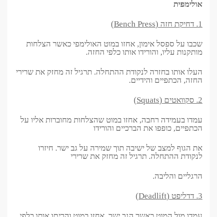
אולימפית
1. דחיקת חזה (Bench Press)
שכבו על ספסל אימון, אחזו במוט האולימפי כאשר הצלחות
מותקנות עליו, והורידו אותו כלפי החזה.
העלו אותו בחזרה לנקודת ההתחלה. תרגיל זה מחזק את שרירי
החזה, הכתפיים והידיים.
2. סקוואטים (Squats)
עמדו בעמידה רחבה, אחזו במוט שהצלחות מחוברות אליו על
הכתפיים, כופפו את הברכיים והורידו
את הגוף למצב של ישיבה תוך שמירה על גב ישר. חיזרו
לנקודת ההתחלה. תרגיל זה מחזק את שרירי
הרגליים והליבה.
3. דדליפט (Deadlift)
עמדו מול המוט כאשר הגב ישר, אחזו במוט והריםו אותו כלפי