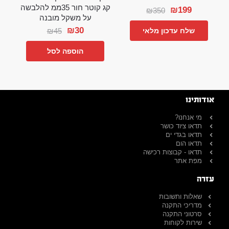
קג קוטר חור 35ממ להלבשה
₪
199
₪
350
על משקל מובנה
₪
30
₪
45
שלח עדכון מלאי
הוספה לסל
אודותינו
מי אנחנו?
תדאו ציוד כושר
תדאו בגדי ים
תדאו הום
תדאו - קבוצות רכישה
מפת אתר
עזרה
שאלות ותשובות
מדריכי התקנה
סרטוני התקנה
שירות לקוחות