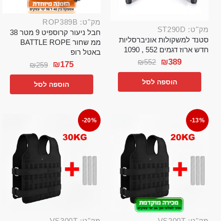
מק"ט: ROP389B
מק"ט: ST290D
חבל ניעור קרוספיט 9 מטר 38
סטנד למשקולות אוניברסליות
ממ שחור BATTLE ROPE
חדש ארוז דגמים 552 , 1090
באטל רופ
₪
389
₪
552
₪
175
₪
259
הוספה לסל
הוספה לסל
-20%
-13%
מק"ט: VS200T
מק"ט: VS300T