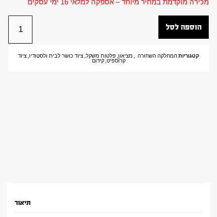
מכירה מוקדמת במחיר מיוחד – אספקה למלאי 16 ימי עסקים
הוספה לסל
קטגוריות
המחלקה השחורה
,
מציאון
,
פלטות משקל
,
ציוד כושר לבית ולסטודיו
,
ציוד
קרוספיט
,
קידום
תיאור