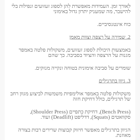
לאורך זמן. העמידות מאפשרת להן לספוג זעזועים ונפילות בלי
להישבר, מה שמעניק יתרון גדול באימוני
כוח אינטנסיביים.
2. שמירה על רצפה וצוות מאמן
באמצעות היכולת לספוג זעזועים, משקולות פלטה באמפר
מגנות על הרצפה והציוד בסביבה. כך שהם
שומרים על סביבה אימונית בטוחה ונקייה מנזקים.
3. גיוון בתרגילים
משקולות פלטה באמפר אולימפיות משמשות לביצוע מגוון רחב
של תרגילים, כולל דחיקת חזה
(Bench Press), דחיקת כתפיים (Shoulder Press),
סקוואטים (Squats), דדליפט (Deadlift) ועוד.
הגיוון בתרגילים מאפשר חיזוק קבוצות שרירים רבות בצורה
מאוזנת.