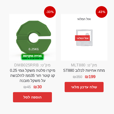
-33%
-43%
אזל המלאי
אזל המלאי
מק"ט: MLT880
מק"ט: DMB025RRB
מתח אחיזות לכלוב ST880
מיקרו פלטה משקל גומי 0.25
קג קוטר חור 35ממ להלבשה
₪
199
₪
350
על משקל מובנה
₪
30
₪
45
שלח עדכון מלאי
הוספה לסל