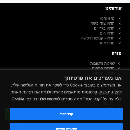
אודותינו
מי אנחנו?
תדאו ציוד כושר
תדאו בגדי ים
תדאו הום
תדאו - קבוצות רכישה
מפת אתר
עזרה
שאלות ותשובות
מדריכי התקנה
סרטוני התקנה
אנו מעריכים את פרטיותך
שירות לקוחות
תקנון אתר
אנו משתמשים בקובצי Cookie כדי לשפר את חוויית הגלישה שלך,
להציג תוכן או פרסומות מותאמים אישית ולנתח את תנועת האתר.
תכנית שותפים
בלחיצה על "קבל הכול" אתה מסכים לשימוש שלנו בקובצי Cookie.
הרשמה
כניסה
תקנון
קבל הכול
שירות לקוחות
הרשמה לניוזלטר
טדי - נציג AI
התאמה אישית