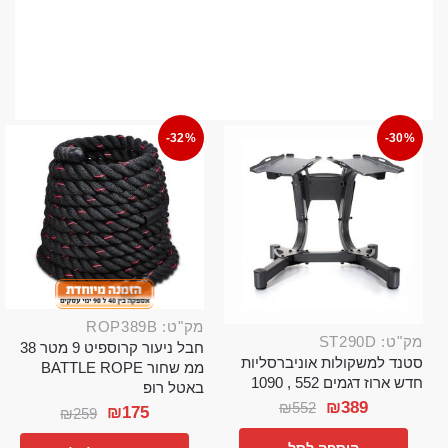
-32%
-30%
מק"ט: ROP389B
מק"ט: ST290D
חבל ניעור קרוספיט 9 מטר 38
סטנד למשקולות אוניברסליות
ממ שחור BATTLE ROPE
חדש ארוז דגמים 552 , 1090
באטל רופ
₪
389
₪
552
₪
175
₪
259
הוספה לסל