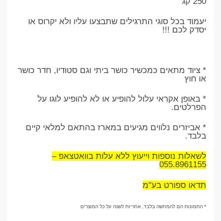
250 קג
יעמוד בכל סוגי התרגילים שתבצעו עליו ולא יקרוס או
יסדק לכם !!!
* ציוד מתאים כמכשיר כושר ביתי וגם סטודיו, חדר כושר
או חוץ
* באופן אקראי עלול להופיע או לא להופיע לוגו על
הפרלטים.
* אביזרים נלווים מגיעים במארז בהתאם למלאי קיים
בלבד.
לשאלות נוספות וייעוץ ללא עלות בוואטצאפ –
055.8961155
תדאו ספורט בע"מ
* התמונות הם להמחשה בלבד, אחריות לשנה על כל המוצרים