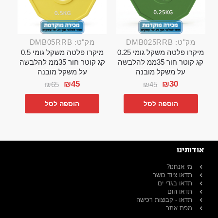
מק"ט: DMB025RRB
מק"ט: DMB05RRB
מיקרו פלטה משקל גומי 0.25
מיקרו פלטה משקל גומי 0.5
קג קוטר חור 35ממ להלבשה
קג קוטר חור 35ממ להלבשה
על משקל מובנה
על משקל מובנה
₪
45
₪
30
₪
65
₪
45
הוספה לסל
הוספה לסל
אודותינו
מי אנחנו?
תדאו ציוד כושר
תדאו בגדי ים
תדאו הום
תדאו - קבוצות רכישה
מפת אתר