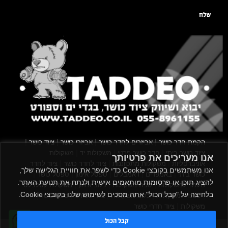
שלח
|
|
|
|
הקמת חדר כושר
אביזרים לחדר כושר
אביזרי כושר
ציוד כושר
|
|
|
ציוד כושר ביתי
חדר כושר פרטי
משקולות יד
משקולות
אנו מעריכים את פרטיותך
|
|
|
אוניברסליות
משקולות מתכווננות
ציוד לחדר כושר
ציוד לחדר
אנו משתמשים בקובצי Cookie כדי לשפר את חוויית הגלישה שלך,
|
|
|
|
|
כושר ביתי
באמפרים
דאמבלים
ספסל אימון
ספסל כושר
להציג תוכן או פרסומות מותאמים אישית ולנתח את תנועת האתר.
|
|
|
מעמד למשקולות
ספת משקולות
כלוב אימון
משקולת קטלבלס
בלחיצה על "קבל הכול" אתה מסכים לשימוש שלנו בקובצי Cookie.
|
|
|
|
|
סטנד למשקולות
כלוב משקולות
ציוד ספורט
ספת כושר
|
משקולות
ציוד חדרי כושר
קבל הכול