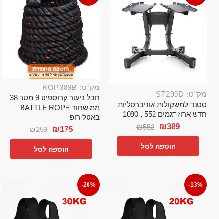
מק"ט: ROP389B
מק"ט: ST290D
חבל ניעור קרוספיט 9 מטר 38
סטנד למשקולות אוניברסליות
ממ שחור BATTLE ROPE
חדש ארוז דגמים 552 , 1090
באטל רופ
₪
389
₪
552
₪
175
₪
259
הוספה לסל
הוספה לסל
-20%
-13%