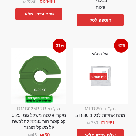
בלעדי !
₪
2699
₪
3350
₪
26
שלח עדכון מלאי
הוספה לסל
-33%
-43%
אזל המלאי
אזל המלאי
מק"ט: MLT880
מק"ט: DMB025RRB
מתח אחיזות לכלוב ST880
מיקרו פלטה משקל גומי 0.25
קג קוטר חור 35ממ להלבשה
₪
199
₪
350
על משקל מובנה
₪
30
₪
45
שלח עדכון מלאי