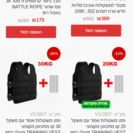
חבל ניעור קרוספיט 9 מטר 38
סטנד למשקולות אוניברסליות
ממ שחור BATTLE ROPE
חדש ארוז דגמים 552 , 1090
באטל רופ
₪
389
₪
552
₪
175
₪
259
הוספה לסל
הוספה לסל
-20%
-13%
מק"ט: VS200T
מק"ט: VS300T
וסט משקולות אפוד עם משקל
וסט משקולות אפוד עם משקל
20 קג מתכוונן מקצועי
30 קג מתכוונן מקצועי
TRAINING VEST מטילי כסף
TRAINING VEST מטילי כסף