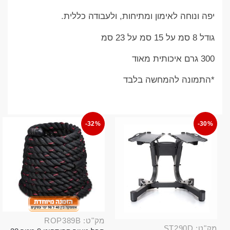
יפה ונוחה לאימון ומתיחות, ולעבודה כללית.
גודל 8 סמ על 15 סמ על 23 סמ
300 גרם איכותית מאוד
*התמונה להמחשה בלבד
-32%
-30%
מק"ט: ROP389B
מק"ט: ST290D