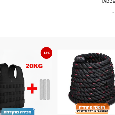
ים
-13%