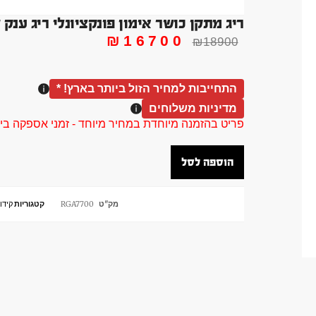
ריג מתקן כושר אימון פונקציונלי ריג ענק
₪
16700
₪
18900
התחייבות למחיר הזול ביותר בארץ! *
מדיניות משלוחים
פריט בהזמנה מיוחדת במחיר מיוחד - זמני אספקה בין 40 ל 90 ימי עסקים צור קשר 58961155
הוספה לסל
מק"ט
RGA7700
קטגוריות
קידו