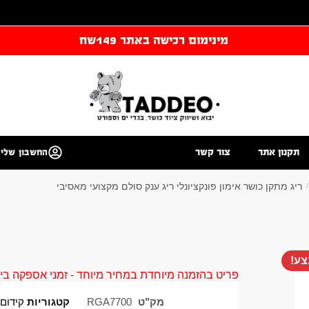
מינימום רכישה באתר 149שח
תקנון אתר
צור קשר
החשבון שלי
ריג מתקן כושר אימון פונקציונלי ריג ענק סולם מקצועי מאסיבי
/
ע!
פריט בהזמנה מיוחדת במחיר מיוחד - זמני אספקה בין 40 ל 90 ימי עסקים צור קשר 58961155
מק"ט
RGA7700
קטגוריות
קידום